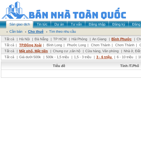
Sàn giao dịch
Tin tức
Dự án
Tư vấn
Đăng nhập
Đăng ký
Đăng 
Cần bán
Cho thuê
Tìm theo nhu cầu
Tất cả
|
Hà Nội
|
Đà Nẵng
|
TP HCM
|
Hải Phòng
|
An Giang
|
Bình Phước
|
Ch
Tất cả
|
TP.Đồng Xoài
|
Bình Long
|
Phước Long
|
Chơn Thành
|
Chơn Thành
|
Tất cả
|
Mặt phố, Mặt tiền
|
Chung cư ,căn hộ
|
Cửa hàng, Văn phòng
|
Nhà ở, Đất
Tất cả
|
Giá dưới 500k
|
500k - 1,5 triệu
|
1,5 - 3 triệu
|
3 - 6 triệu
|
6 - 10 triệu
|
1
Tiêu đề
Tỉnh /T.Phố