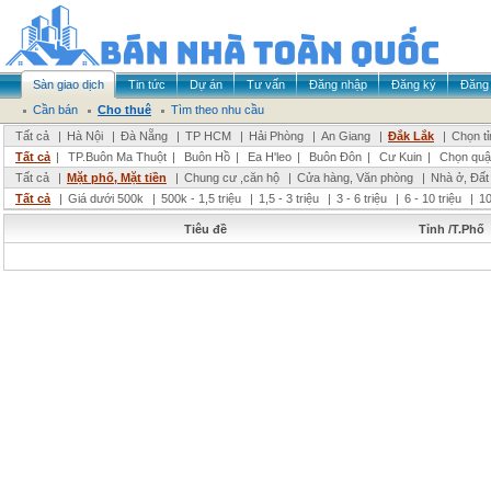
Sàn giao dịch
Tin tức
Dự án
Tư vấn
Đăng nhập
Đăng ký
Đăng 
Cần bán
Cho thuê
Tìm theo nhu cầu
Tất cả
|
Hà Nội
|
Đà Nẵng
|
TP HCM
|
Hải Phòng
|
An Giang
|
Đắk Lắk
|
Chọn t
Tất cả
|
TP.Buôn Ma Thuột
|
Buôn Hồ
|
Ea H'leo
|
Buôn Đôn
|
Cư Kuin
|
Chọn quậ
Tất cả
|
Mặt phố, Mặt tiền
|
Chung cư ,căn hộ
|
Cửa hàng, Văn phòng
|
Nhà ở, Đất
Tất cả
|
Giá dưới 500k
|
500k - 1,5 triệu
|
1,5 - 3 triệu
|
3 - 6 triệu
|
6 - 10 triệu
|
10
Tiêu đề
Tỉnh /T.Phố