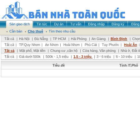
Sàn giao dịch
Tin tức
Dự án
Tư vấn
Đăng nhập
Đăng ký
Đăng 
Cần bán
Cho thuê
Tìm theo nhu cầu
Tất cả
|
Hà Nội
|
Đà Nẵng
|
TP HCM
|
Hải Phòng
|
An Giang
|
Bình Định
|
Chọn
Tất cả
|
TP.Quy Nhơn
|
An Nhơn
|
Hoài Nhơn
|
Phù Cát
|
Tuy Phước
|
Hoài Ân
Tất cả
|
Mặt phố, Mặt tiền
|
Chung cư ,căn hộ
|
Cửa hàng, Văn phòng
|
Nhà ở, Đất 
Tất cả
|
Giá dưới 500k
|
500k - 1,5 triệu
|
1,5 - 3 triệu
|
3 - 6 triệu
|
6 - 10 triệu
|
1
Tiêu đề
Tỉnh /T.Phố