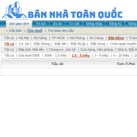
Sàn giao dịch
Tin tức
Dự án
Tư vấn
Đăng nhập
Đăng ký
Đăng 
Cần bán
Cho thuê
Tìm theo nhu cầu
Tất cả
|
Hà Nội
|
Đà Nẵng
|
TP HCM
|
Hải Phòng
|
An Giang
|
Đắk Nông
|
Chọn 
Tất cả
|
Cư Jút
|
Đắk Glong
|
Đắk Mil
|
Đắk RLấp
|
Đắk Song
|
Chọn quận huyện
Tất cả
|
Mặt phố, Mặt tiền
|
Chung cư ,căn hộ
|
Cửa hàng, Văn phòng
|
Nhà ở, Đất ở
Tất cả
|
Giá dưới 500k
|
500k - 1,5 triệu
|
1,5 - 3 triệu
|
3 - 6 triệu
|
6 - 10 triệu
|
1
Tiêu đề
Tỉnh /T.Phố