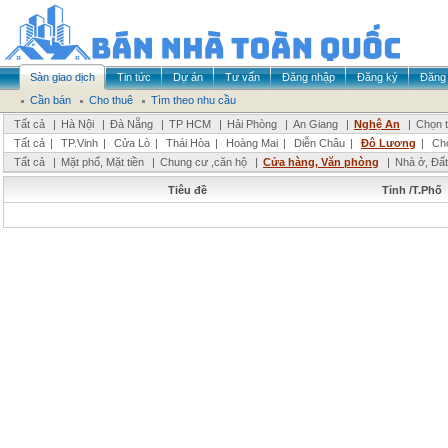
Sàn giao dịch
Tin tức
Dự án
Tư vấn
Đăng nhập
Đăng ký
Đăng 
Cần bán
Cho thuê
Tìm theo nhu cầu
Tất cả
|
Hà Nội
|
Đà Nẵng
|
TP HCM
|
Hải Phòng
|
An Giang
|
Nghệ An
|
Chọn t
Tất cả
|
TP.Vinh
|
Cửa Lò
|
Thái Hòa
|
Hoàng Mai
|
Diễn Châu
|
Đô Lương
|
Ch
Tất cả
|
Mặt phố, Mặt tiền
|
Chung cư ,căn hộ
|
Cửa hàng, Văn phòng
|
Nhà ở, Đất
Tiêu đề
Tỉnh /T.Phố