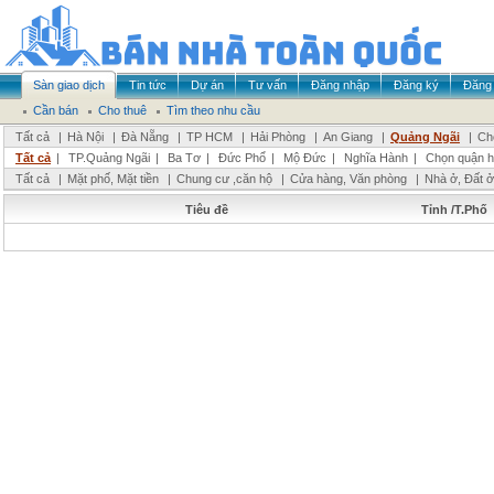
Sàn giao dịch
Tin tức
Dự án
Tư vấn
Đăng nhập
Đăng ký
Đăng 
Cần bán
Cho thuê
Tìm theo nhu cầu
Tất cả
|
Hà Nội
|
Đà Nẵng
|
TP HCM
|
Hải Phòng
|
An Giang
|
Quảng Ngãi
|
Ch
Tất cả
|
TP.Quảng Ngãi
|
Ba Tơ
|
Đức Phổ
|
Mộ Đức
|
Nghĩa Hành
|
Chọn quận 
Tất cả
|
Mặt phố, Mặt tiền
|
Chung cư ,căn hộ
|
Cửa hàng, Văn phòng
|
Nhà ở, Đất ở
Tiêu đề
Tỉnh /T.Phố