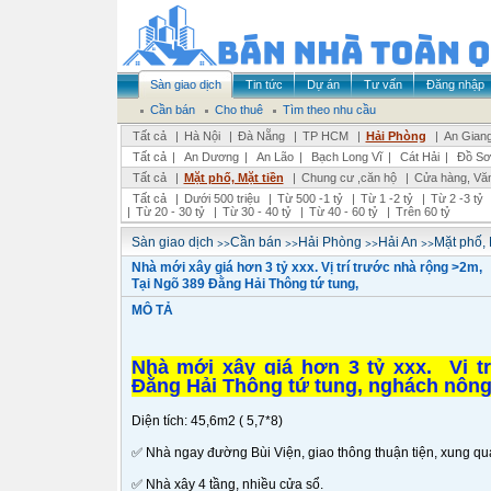
Sàn giao dịch
Tin tức
Dự án
Tư vấn
Đăng nhập
Cần bán
Cho thuê
Tìm theo nhu cầu
Tất cả
|
Hà Nội
|
Đà Nẵng
|
TP HCM
|
Hải Phòng
|
An Gian
Tất cả
|
An Dương
|
An Lão
|
Bạch Long Vĩ
|
Cát Hải
|
Đồ Sơ
Tất cả
|
Mặt phố, Mặt tiền
|
Chung cư ,căn hộ
|
Cửa hàng, Vă
Tất cả
|
Dưới 500 triệu
|
Từ 500 -1 tỷ
|
Từ 1 -2 tỷ
|
Từ 2 -3 tỷ
|
Từ 20 - 30 tỷ
|
Từ 30 - 40 tỷ
|
Từ 40 - 60 tỷ
|
Trên 60 tỷ
>>
>>
>>
>>
Sàn giao dịch
Cần bán
Hải Phòng
Hải An
Mặt phố, 
Nhà mới xây giá hơn 3 tỷ xxx. Vị trí trước nhà rộng >2m,
Tại Ngõ 389 Đằng Hải Thông tứ tung,
MÔ TẢ
Nhà mới xây giá hơn 3 tỷ xxx. Vị t
Đằng Hải Thông tứ tung, nghách nông í
Diện tích: 45,6m2 ( 5,7*8)
✅ Nhà ngay đường Bùi Viện, giao thông thuận tiện, xung qua
✅ Nhà xây 4 tầng, nhiều cửa sổ.