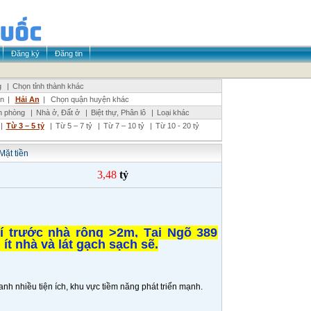
Đăng ký
Đăng tin
g
|
Chọn tỉnh thành khác
n
|
Hải An
|
Chọn quận huyện khác
n phòng
|
Nhà ở, Đất ở
|
Biệt thự, Phân lô
|
Loại khác
|
Từ 3 – 5 tỷ
|
Từ 5 – 7 tỷ
|
Từ 7 – 10 tỷ
|
Từ 10 - 20 tỷ
Mặt tiền
3,48
tỷ
rí trước nhà rộng >2m, Tại Ngõ 389
t nhà và lát gạch sạch sẽ.
nh nhiều tiện ích, khu vực tiềm năng phát triển mạnh.