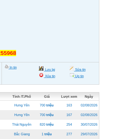
255968
In tin
Lưu lại
Sửa tin
Xóa tin
Up tin
Tỉnh /T.Phố
Giá
Lượt xem
Ngày
Hưng Yên
700
triệu
163
02/08/2026
Hưng Yên
700
triệu
167
02/08/2026
Thái Nguyên
820
triệu
254
30/07/2026
Bắc Giang
1
triệu
277
29/07/2026