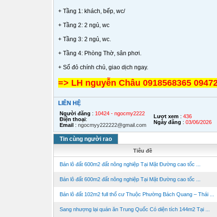
+ Tầng 1: khách, bếp, wc/
+ Tầng 2: 2 ngủ, wc
+ Tầng 3: 2 ngủ, wc.
+ Tầng 4: Phòng Thờ, sân phơi.
+ Sổ đỏ chính chủ, giao dịch ngay.
=> LH nguyễn Châu 0918568365 0947
LIÊN HỆ
Người đăng
:
10424 - ngocmy2222
Lượt xem
:
436
Điện thoại
:
Ngày đăng
:
03/06/2026
Email
:
ngocmyy222222@gmail.com
Tin cùng người rao
Tiêu đề
Bán lô đất 600m2 đất nông nghiệp Tại Mặt Đường cao tốc ...
Bán lô đất 600m2 đất nông nghiệp Tại Mặt Đường cao tốc ...
Bán lô đất 102m2 full thổ cư Thuộc Phường Bách Quang – Thái ...
Sang nhượng lại quán ăn Trung Quốc Có diện tích 144m2 Tại ...