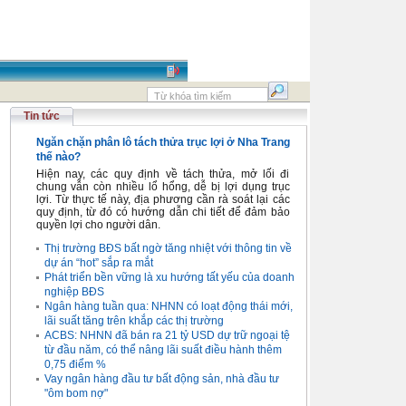
Tin tức
Ngăn chặn phân lô tách thửa trục lợi ở Nha Trang
thế nào?
Hiện nay, các quy định về tách thửa, mở lối đi
chung vẫn còn nhiều lổ hổng, dễ bị lợi dụng trục
lợi. Từ thực tế này, địa phương cần rà soát lại các
quy định, từ đó có hướng dẫn chi tiết để đảm bảo
quyền lợi cho người dân.
Thị trường BĐS bất ngờ tăng nhiệt với thông tin về
dự án “hot” sắp ra mắt
Phát triển bền vững là xu hướng tất yếu của doanh
nghiệp BĐS
Ngân hàng tuần qua: NHNN có loạt động thái mới,
lãi suất tăng trên khắp các thị trường
ACBS: NHNN đã bán ra 21 tỷ USD dự trữ ngoại tệ
từ đầu năm, có thể nâng lãi suất điều hành thêm
0,75 điểm %
Vay ngân hàng đầu tư bất động sản, nhà đầu tư
"ôm bom nợ"