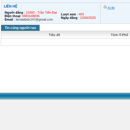
LIÊN HỆ
In tin
Người đăng
:
22460 - Trần Tiến Đạt
Lượt xem
:
403
Điện thoại
:
0981648836
Ngày đăng
:
23/06/2025
Email
:
tiendatbds247@gmail.com
Tin cùng người rao
Tiêu đề
Tỉnh /T.Phố