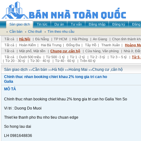
Sàn giao dịch
Tin tức
Dự án
Tư vấn
Đăng nhập
Đăng ký
Đăng 
Cần bán
Cho thuê
Tìm theo nhu cầu
Tất cả
|
Hà Nội
|
Đà Nẵng
|
TP HCM
|
Hải Phòng
|
An Giang
|
Chọn tỉnh thành k
Tất cả
|
Hoàn Kiếm
|
Hai Bà Trưng
|
Đống Đa
|
Tây Hồ
|
Thanh Xuân
|
Hoàng Ma
Tất cả
|
Mặt phố, Mặt tiền
|
Chung cư ,căn hộ
|
Cửa hàng, Văn phòng
|
Nhà ở, Đất
Tất cả
|
Dưới 500 triệu
|
Từ 500 -1 tỷ
|
Từ 1 -2 tỷ
|
Từ 2 -3 tỷ
|
Từ 3 – 5 tỷ
|
Từ 5 
|
Từ 20 - 30 tỷ
|
Từ 30 - 40 tỷ
|
Từ 40 - 60 tỷ
|
Trên 60 tỷ
>>
>>
>>
>>
Sàn giao dịch
Cần bán
Hà Nội
Hoàng Mai
Chung cư ,căn hộ
Chinh thuc nhan booking chiet khau 2% tong gia tri can ho
Galia
MÔ TẢ
Chinh thuc nhan booking chiet khau 2% tong gia tri can ho Galia Yen So
Vi tri : Duong Do Muoi
Thiet ke thanh pho thu nho tieu chuan edge
So hong lau dai
LH 0981648836