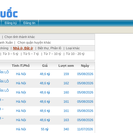
Đăng ký
Đăng tin
|
Chọn tỉnh thành khác
anh Xuân
|
Chọn quận huyện khác
phòng
|
Nhà ở, Đất ở
|
Biệt thự, Phân lô
|
Loại khác
|
Từ 3 – 5 tỷ
|
Từ 5 – 7 tỷ
|
Từ 7 – 10 tỷ
|
Từ 10 - 20 tỷ
Tỉnh /T.Phố
Giá
Lượt xem
Ngày
ÂN LÔ
Hà Nội
48,6
tỷ
159
05/08/2026
ÂN LÔ
Hà Nội
48,6
tỷ
162
05/08/2026
ÂN LÔ
Hà Nội
48,6
tỷ
160
05/08/2026
 –
Hà Nội
48,6
tỷ
161
05/08/2026
 –
Hà Nội
48,6
tỷ
161
05/08/2026
 –
Hà Nội
48,6
tỷ
163
05/08/2026
Hà Nội
55
tỷ
340
11/07/2026