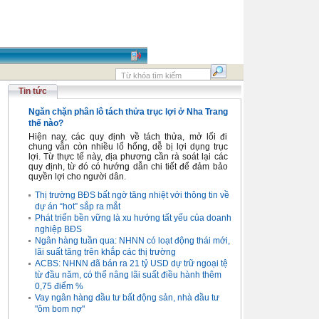
Tin tức
Ngăn chặn phân lô tách thửa trục lợi ở Nha Trang
thế nào?
Hiện nay, các quy định về tách thửa, mở lối đi
chung vẫn còn nhiều lổ hổng, dễ bị lợi dụng trục
lợi. Từ thực tế này, địa phương cần rà soát lại các
quy định, từ đó có hướng dẫn chi tiết để đảm bảo
quyền lợi cho người dân.
Thị trường BĐS bất ngờ tăng nhiệt với thông tin về
dự án “hot” sắp ra mắt
Phát triển bền vững là xu hướng tất yếu của doanh
nghiệp BĐS
Ngân hàng tuần qua: NHNN có loạt động thái mới,
lãi suất tăng trên khắp các thị trường
ACBS: NHNN đã bán ra 21 tỷ USD dự trữ ngoại tệ
từ đầu năm, có thể nâng lãi suất điều hành thêm
0,75 điểm %
Vay ngân hàng đầu tư bất động sản, nhà đầu tư
"ôm bom nợ"