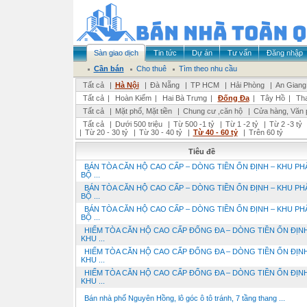
Sàn giao dịch
Tin tức
Dự án
Tư vấn
Đăng nhập
Cần bán
Cho thuê
Tìm theo nhu cầu
Tất cả
|
Hà Nội
|
Đà Nẵng
|
TP HCM
|
Hải Phòng
|
An Giang
Tất cả
|
Hoàn Kiếm
|
Hai Bà Trưng
|
Đống Đa
|
Tây Hồ
|
Th
Tất cả
|
Mặt phố, Mặt tiền
|
Chung cư ,căn hộ
|
Cửa hàng, Văn 
Tất cả
|
Dưới 500 triệu
|
Từ 500 -1 tỷ
|
Từ 1 -2 tỷ
|
Từ 2 -3 tỷ
|
Từ 20 - 30 tỷ
|
Từ 30 - 40 tỷ
|
Từ 40 - 60 tỷ
|
Trên 60 tỷ
Tiêu đề
BÁN TÒA CĂN HỘ CAO CẤP – DÒNG TIỀN ỔN ĐỊNH – KHU PH
BỘ ...
BÁN TÒA CĂN HỘ CAO CẤP – DÒNG TIỀN ỔN ĐỊNH – KHU PH
BỘ ...
BÁN TÒA CĂN HỘ CAO CẤP – DÒNG TIỀN ỔN ĐỊNH – KHU PH
BỘ ...
HIẾM TÒA CĂN HỘ CAO CẤP ĐỐNG ĐA – DÒNG TIỀN ỔN ĐỊNH
KHU ...
HIẾM TÒA CĂN HỘ CAO CẤP ĐỐNG ĐA – DÒNG TIỀN ỔN ĐỊNH
KHU ...
HIẾM TÒA CĂN HỘ CAO CẤP ĐỐNG ĐA – DÒNG TIỀN ỔN ĐỊNH
KHU ...
Bán nhà phố Nguyên Hồng, lô góc ô tô tránh, 7 tầng thang ...