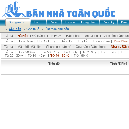
Sàn giao dịch
Tin tức
Dự án
Tư vấn
Đăng nhập
Đăng ký
Đăng 
Cần bán
Cho thuê
Tìm theo nhu cầu
Tất cả
|
Hà Nội
|
Đà Nẵng
|
TP HCM
|
Hải Phòng
|
An Giang
|
Chọn tỉnh thành k
Tất cả
|
Hoàn Kiếm
|
Hai Bà Trưng
|
Đống Đa
|
Tây Hồ
|
Thanh Xuân
|
Đan Phư
Tất cả
|
Mặt phố, Mặt tiền
|
Chung cư ,căn hộ
|
Cửa hàng, Văn phòng
|
Nhà ở, Đất 
Tất cả
|
Dưới 500 triệu
|
Từ 500 -1 tỷ
|
Từ 1 -2 tỷ
|
Từ 2 -3 tỷ
|
Từ 3 – 5 tỷ
|
Từ 5 –
|
Từ 20 - 30 tỷ
|
Từ 30 - 40 tỷ
|
Từ 40 - 60 tỷ
|
Trên 60 tỷ
Tiêu đề
Tỉnh /T.Phố