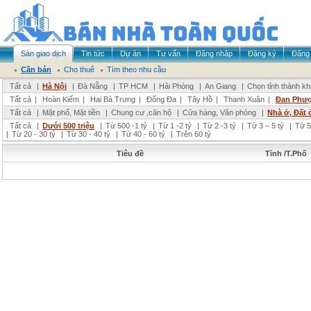
Sàn giao dịch
Tin tức
Dự án
Tư vấn
Đăng nhập
Đăng ký
Đăng 
Cần bán
Cho thuê
Tìm theo nhu cầu
Tất cả
|
Hà Nội
|
Đà Nẵng
|
TP HCM
|
Hải Phòng
|
An Giang
|
Chọn tỉnh thành k
Tất cả
|
Hoàn Kiếm
|
Hai Bà Trưng
|
Đống Đa
|
Tây Hồ
|
Thanh Xuân
|
Đan Phư
Tất cả
|
Mặt phố, Mặt tiền
|
Chung cư ,căn hộ
|
Cửa hàng, Văn phòng
|
Nhà ở, Đất 
Tất cả
|
Dưới 500 triệu
|
Từ 500 -1 tỷ
|
Từ 1 -2 tỷ
|
Từ 2 -3 tỷ
|
Từ 3 – 5 tỷ
|
Từ 5
|
Từ 20 - 30 tỷ
|
Từ 30 - 40 tỷ
|
Từ 40 - 60 tỷ
|
Trên 60 tỷ
Tiêu đề
Tỉnh /T.Phố