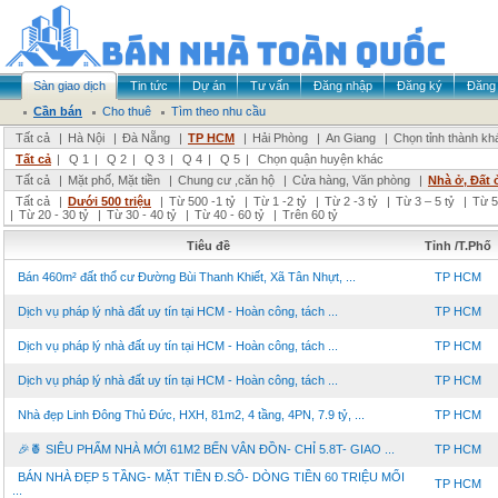
Sàn giao dịch
Tin tức
Dự án
Tư vấn
Đăng nhập
Đăng ký
Đăng 
Cần bán
Cho thuê
Tìm theo nhu cầu
Tất cả
|
Hà Nội
|
Đà Nẵng
|
TP HCM
|
Hải Phòng
|
An Giang
|
Chọn tỉnh thành kh
Tất cả
|
Q 1
|
Q 2
|
Q 3
|
Q 4
|
Q 5
|
Chọn quận huyện khác
Tất cả
|
Mặt phố, Mặt tiền
|
Chung cư ,căn hộ
|
Cửa hàng, Văn phòng
|
Nhà ở, Đất 
Tất cả
|
Dưới 500 triệu
|
Từ 500 -1 tỷ
|
Từ 1 -2 tỷ
|
Từ 2 -3 tỷ
|
Từ 3 – 5 tỷ
|
Từ 5
|
Từ 20 - 30 tỷ
|
Từ 30 - 40 tỷ
|
Từ 40 - 60 tỷ
|
Trên 60 tỷ
Tiêu đề
Tỉnh /T.Phố
Bán 460m² đất thổ cư Đường Bùi Thanh Khiết, Xã Tân Nhựt, ...
TP HCM
Dịch vụ pháp lý nhà đất uy tín tại HCM - Hoàn công, tách ...
TP HCM
Dịch vụ pháp lý nhà đất uy tín tại HCM - Hoàn công, tách ...
TP HCM
Dịch vụ pháp lý nhà đất uy tín tại HCM - Hoàn công, tách ...
TP HCM
Nhà đẹp Linh Đông Thủ Đức, HXH, 81m2, 4 tầng, 4PN, 7.9 tỷ, ...
TP HCM
🎉🍍 SIÊU PHẨM NHÀ MỚI 61M2 BẾN VÂN ĐỒN- CHỈ 5.8T- GIAO ...
TP HCM
BÁN NHÀ ĐẸP 5 TẦNG- MẶT TIỀN Đ.SÔ- DÒNG TIỀN 60 TRIỆU MỔI
TP HCM
...