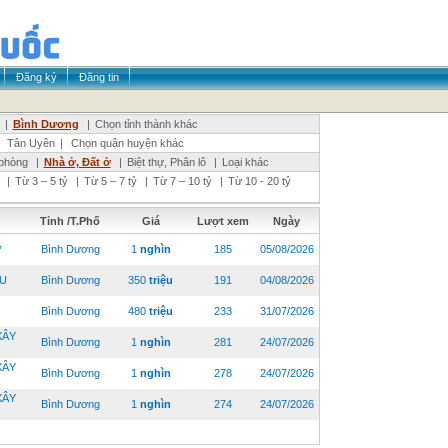
Đăng ký
Đăng tin
|
Bình Dương
|
Chọn tỉnh thành khác
|
Tân Uyên
|
Chọn quận huyện khác
phòng
|
Nhà ở, Đất ở
|
Biệt thự, Phân lô
|
Loại khác
|
Từ 3 – 5 tỷ
|
Từ 5 – 7 tỷ
|
Từ 7 – 10 tỷ
|
Từ 10 - 20 tỷ
Tỉnh /T.Phố
Giá
Lượt xem
Ngày
,
Bình Dương
1
nghìn
185
05/08/2026
ỆU
Bình Dương
350
triệu
191
04/08/2026
Bình Dương
480
triệu
233
31/07/2026
XÂY
Bình Dương
1
nghìn
281
24/07/2026
XÂY
Bình Dương
1
nghìn
278
24/07/2026
XÂY
Bình Dương
1
nghìn
274
24/07/2026