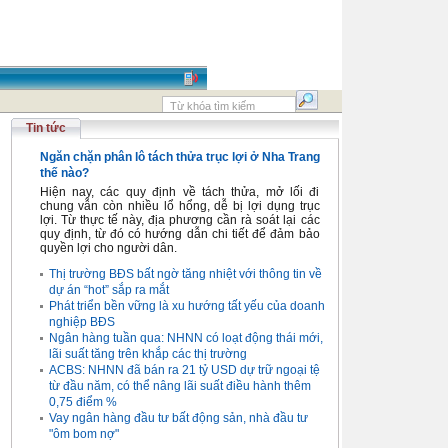
Tin tức
Ngăn chặn phân lô tách thửa trục lợi ở Nha Trang
thế nào?
Hiện nay, các quy định về tách thửa, mở lối đi
chung vẫn còn nhiều lổ hổng, dễ bị lợi dụng trục
lợi. Từ thực tế này, địa phương cần rà soát lại các
quy định, từ đó có hướng dẫn chi tiết để đảm bảo
quyền lợi cho người dân.
Thị trường BĐS bất ngờ tăng nhiệt với thông tin về
dự án “hot” sắp ra mắt
Phát triển bền vững là xu hướng tất yếu của doanh
nghiệp BĐS
Ngân hàng tuần qua: NHNN có loạt động thái mới,
lãi suất tăng trên khắp các thị trường
ACBS: NHNN đã bán ra 21 tỷ USD dự trữ ngoại tệ
từ đầu năm, có thể nâng lãi suất điều hành thêm
0,75 điểm %
Vay ngân hàng đầu tư bất động sản, nhà đầu tư
"ôm bom nợ"