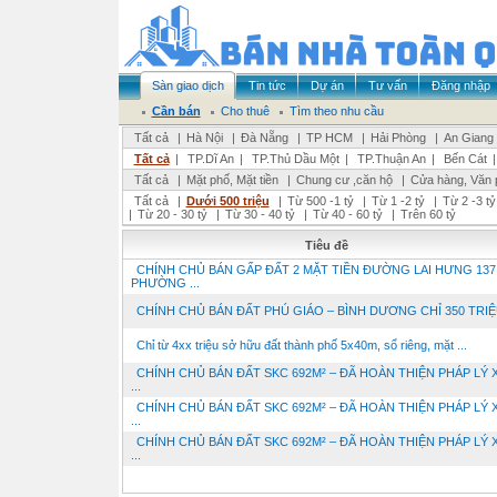
Sàn giao dịch
Tin tức
Dự án
Tư vấn
Đăng nhập
Cần bán
Cho thuê
Tìm theo nhu cầu
Tất cả
|
Hà Nội
|
Đà Nẵng
|
TP HCM
|
Hải Phòng
|
An Giang
Tất cả
|
TP.Dĩ An
|
TP.Thủ Dầu Một
|
TP.Thuận An
|
Bến Cát
Tất cả
|
Mặt phố, Mặt tiền
|
Chung cư ,căn hộ
|
Cửa hàng, Văn 
Tất cả
|
Dưới 500 triệu
|
Từ 500 -1 tỷ
|
Từ 1 -2 tỷ
|
Từ 2 -3 tỷ
|
Từ 20 - 30 tỷ
|
Từ 30 - 40 tỷ
|
Từ 40 - 60 tỷ
|
Trên 60 tỷ
Tiêu đề
CHÍNH CHỦ BÁN GẤP ĐẤT 2 MẶT TIỀN ĐƯỜNG LAI HƯNG 137
PHƯỜNG ...
CHÍNH CHỦ BÁN ĐẤT PHÚ GIÁO – BÌNH DƯƠNG CHỈ 350 TRI
Chỉ từ 4xx triệu sở hữu đất thành phố 5x40m, sổ riêng, mặt ...
CHÍNH CHỦ BÁN ĐẤT SKC 692M² – ĐÃ HOÀN THIỆN PHÁP LÝ 
...
CHÍNH CHỦ BÁN ĐẤT SKC 692M² – ĐÃ HOÀN THIỆN PHÁP LÝ 
...
CHÍNH CHỦ BÁN ĐẤT SKC 692M² – ĐÃ HOÀN THIỆN PHÁP LÝ 
...