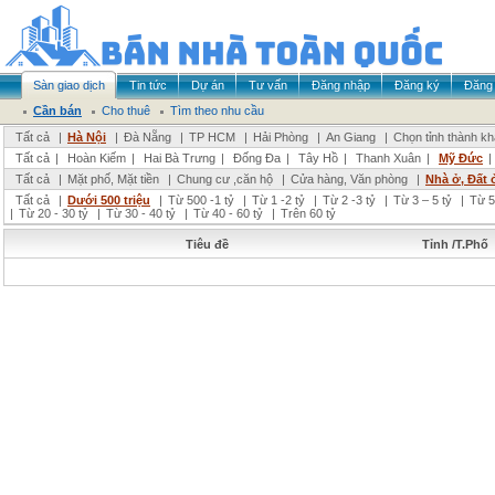
Sàn giao dịch
Tin tức
Dự án
Tư vấn
Đăng nhập
Đăng ký
Đăng 
Cần bán
Cho thuê
Tìm theo nhu cầu
Tất cả
|
Hà Nội
|
Đà Nẵng
|
TP HCM
|
Hải Phòng
|
An Giang
|
Chọn tỉnh thành k
Tất cả
|
Hoàn Kiếm
|
Hai Bà Trưng
|
Đống Đa
|
Tây Hồ
|
Thanh Xuân
|
Mỹ Đức
|
Tất cả
|
Mặt phố, Mặt tiền
|
Chung cư ,căn hộ
|
Cửa hàng, Văn phòng
|
Nhà ở, Đất 
Tất cả
|
Dưới 500 triệu
|
Từ 500 -1 tỷ
|
Từ 1 -2 tỷ
|
Từ 2 -3 tỷ
|
Từ 3 – 5 tỷ
|
Từ 5
|
Từ 20 - 30 tỷ
|
Từ 30 - 40 tỷ
|
Từ 40 - 60 tỷ
|
Trên 60 tỷ
Tiêu đề
Tỉnh /T.Phố