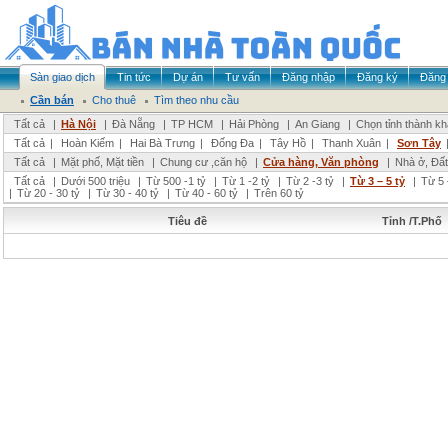
Sàn giao dịch
Tin tức
Dự án
Tư vấn
Đăng nhập
Đăng ký
Đăng 
Cần bán
Cho thuê
Tìm theo nhu cầu
Tất cả
|
Hà Nội
|
Đà Nẵng
|
TP HCM
|
Hải Phòng
|
An Giang
|
Chọn tỉnh thành k
Tất cả
|
Hoàn Kiếm
|
Hai Bà Trưng
|
Đống Đa
|
Tây Hồ
|
Thanh Xuân
|
Sơn Tây
Tất cả
|
Mặt phố, Mặt tiền
|
Chung cư ,căn hộ
|
Cửa hàng, Văn phòng
|
Nhà ở, Đất
Tất cả
|
Dưới 500 triệu
|
Từ 500 -1 tỷ
|
Từ 1 -2 tỷ
|
Từ 2 -3 tỷ
|
Từ 3 – 5 tỷ
|
Từ 5 
|
Từ 20 - 30 tỷ
|
Từ 30 - 40 tỷ
|
Từ 40 - 60 tỷ
|
Trên 60 tỷ
Tiêu đề
Tỉnh /T.Phố