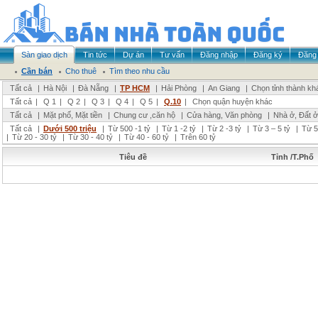
Sàn giao dịch
Tin tức
Dự án
Tư vấn
Đăng nhập
Đăng ký
Đăng 
Cần bán
Cho thuê
Tìm theo nhu cầu
Tất cả
|
Hà Nội
|
Đà Nẵng
|
TP HCM
|
Hải Phòng
|
An Giang
|
Chọn tỉnh thành kh
Tất cả
|
Q 1
|
Q 2
|
Q 3
|
Q 4
|
Q 5
|
Q.10
|
Chọn quận huyện khác
Tất cả
|
Mặt phố, Mặt tiền
|
Chung cư ,căn hộ
|
Cửa hàng, Văn phòng
|
Nhà ở, Đất ở
Tất cả
|
Dưới 500 triệu
|
Từ 500 -1 tỷ
|
Từ 1 -2 tỷ
|
Từ 2 -3 tỷ
|
Từ 3 – 5 tỷ
|
Từ 5
|
Từ 20 - 30 tỷ
|
Từ 30 - 40 tỷ
|
Từ 40 - 60 tỷ
|
Trên 60 tỷ
Tiêu đề
Tỉnh /T.Phố