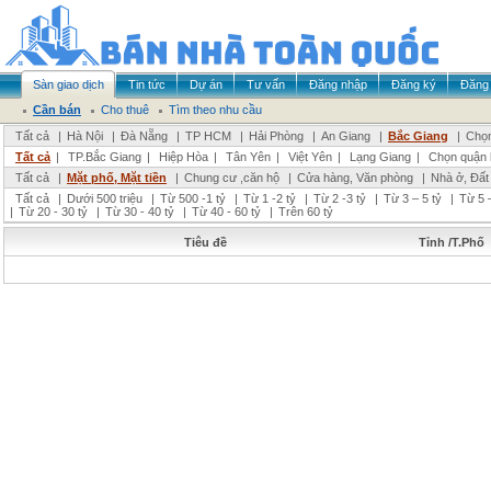
Sàn giao dịch
Tin tức
Dự án
Tư vấn
Đăng nhập
Đăng ký
Đăng 
Cần bán
Cho thuê
Tìm theo nhu cầu
Tất cả
|
Hà Nội
|
Đà Nẵng
|
TP HCM
|
Hải Phòng
|
An Giang
|
Bắc Giang
|
Chọn
Tất cả
|
TP.Bắc Giang
|
Hiệp Hòa
|
Tân Yên
|
Việt Yên
|
Lạng Giang
|
Chọn quận 
Tất cả
|
Mặt phố, Mặt tiền
|
Chung cư ,căn hộ
|
Cửa hàng, Văn phòng
|
Nhà ở, Đất
Tất cả
|
Dưới 500 triệu
|
Từ 500 -1 tỷ
|
Từ 1 -2 tỷ
|
Từ 2 -3 tỷ
|
Từ 3 – 5 tỷ
|
Từ 5 –
|
Từ 20 - 30 tỷ
|
Từ 30 - 40 tỷ
|
Từ 40 - 60 tỷ
|
Trên 60 tỷ
Tiêu đề
Tỉnh /T.Phố