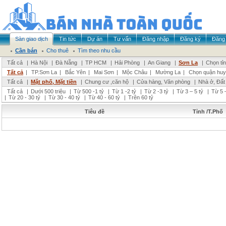
Sàn giao dịch
Tin tức
Dự án
Tư vấn
Đăng nhập
Đăng ký
Đăng 
Cần bán
Cho thuê
Tìm theo nhu cầu
Tất cả
|
Hà Nội
|
Đà Nẵng
|
TP HCM
|
Hải Phòng
|
An Giang
|
Sơn La
|
Chọn tỉ
Tất cả
|
TP.Sơn La
|
Bắc Yên
|
Mai Sơn
|
Mộc Châu
|
Mường La
|
Chọn quận huy
Tất cả
|
Mặt phố, Mặt tiền
|
Chung cư ,căn hộ
|
Cửa hàng, Văn phòng
|
Nhà ở, Đất
Tất cả
|
Dưới 500 triệu
|
Từ 500 -1 tỷ
|
Từ 1 -2 tỷ
|
Từ 2 -3 tỷ
|
Từ 3 – 5 tỷ
|
Từ 5 –
|
Từ 20 - 30 tỷ
|
Từ 30 - 40 tỷ
|
Từ 40 - 60 tỷ
|
Trên 60 tỷ
Tiêu đề
Tỉnh /T.Phố