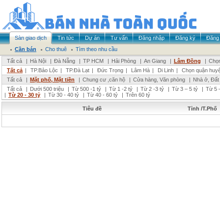
Sàn giao dịch
Tin tức
Dự án
Tư vấn
Đăng nhập
Đăng ký
Đăng 
Cần bán
Cho thuê
Tìm theo nhu cầu
Tất cả
|
Hà Nội
|
Đà Nẵng
|
TP HCM
|
Hải Phòng
|
An Giang
|
Lâm Đồng
|
Chọn
Tất cả
|
TP.Bảo Lộc
|
TP.Đà Lạt
|
Đức Trọng
|
Lâm Hà
|
Di Linh
|
Chọn quận huy
Tất cả
|
Mặt phố, Mặt tiền
|
Chung cư ,căn hộ
|
Cửa hàng, Văn phòng
|
Nhà ở, Đất
Tất cả
|
Dưới 500 triệu
|
Từ 500 -1 tỷ
|
Từ 1 -2 tỷ
|
Từ 2 -3 tỷ
|
Từ 3 – 5 tỷ
|
Từ 5 –
|
Từ 20 - 30 tỷ
|
Từ 30 - 40 tỷ
|
Từ 40 - 60 tỷ
|
Trên 60 tỷ
Tiêu đề
Tỉnh /T.Phố