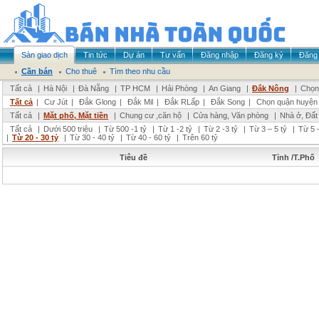
Sàn giao dịch
Tin tức
Dự án
Tư vấn
Đăng nhập
Đăng ký
Đăng 
Cần bán
Cho thuê
Tìm theo nhu cầu
Tất cả
|
Hà Nội
|
Đà Nẵng
|
TP HCM
|
Hải Phòng
|
An Giang
|
Đắk Nông
|
Chọn 
Tất cả
|
Cư Jút
|
Đắk Glong
|
Đắk Mil
|
Đắk RLấp
|
Đắk Song
|
Chọn quận huyện
Tất cả
|
Mặt phố, Mặt tiền
|
Chung cư ,căn hộ
|
Cửa hàng, Văn phòng
|
Nhà ở, Đất
Tất cả
|
Dưới 500 triệu
|
Từ 500 -1 tỷ
|
Từ 1 -2 tỷ
|
Từ 2 -3 tỷ
|
Từ 3 – 5 tỷ
|
Từ 5 –
|
Từ 20 - 30 tỷ
|
Từ 30 - 40 tỷ
|
Từ 40 - 60 tỷ
|
Trên 60 tỷ
Tiêu đề
Tỉnh /T.Phố