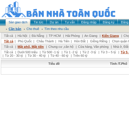
Sàn giao dịch
Tin tức
Dự án
Tư vấn
Đăng nhập
Đăng ký
Đăng 
Cần bán
Cho thuê
Tìm theo nhu cầu
Tất cả
|
Hà Nội
|
Đà Nẵng
|
TP HCM
|
Hải Phòng
|
An Giang
|
Kiên Giang
|
Chọ
Tất cả
|
Phú Quốc
|
Châu Thành
|
Hà Tiên
|
Hòn Đất
|
Giồng Riềng
|
Chọn quận 
Tất cả
|
Mặt phố, Mặt tiền
|
Chung cư ,căn hộ
|
Cửa hàng, Văn phòng
|
Nhà ở, Đất
Tất cả
|
Dưới 500 triệu
|
Từ 500 -1 tỷ
|
Từ 1 -2 tỷ
|
Từ 2 -3 tỷ
|
Từ 3 – 5 tỷ
|
Từ 5 
|
Từ 20 - 30 tỷ
|
Từ 30 - 40 tỷ
|
Từ 40 - 60 tỷ
|
Trên 60 tỷ
Tiêu đề
Tỉnh /T.Phố