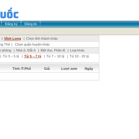
Đăng ký
Đăng tin
|
Vĩnh Long
|
Chọn tỉnh thành khác
g Thít
|
Chọn quận huyện khác
n phòng
|
Nhà ở, Đất ở
|
Biệt thự, Phân lô
|
Loại khác
|
Từ 3 – 5 tỷ
|
Từ 5 – 7 tỷ
|
Từ 7 – 10 tỷ
|
Từ 10 - 20 tỷ
Tỉnh /T.Phố
Giá
Lượt xem
Ngày