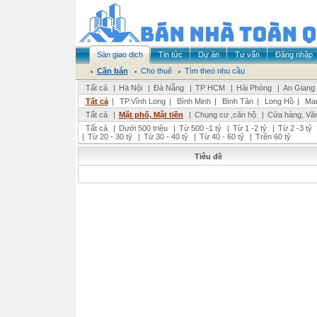
Sàn giao dịch
Tin tức
Dự án
Tư vấn
Đăng nhập
Cần bán
Cho thuê
Tìm theo nhu cầu
Tất cả
|
Hà Nội
|
Đà Nẵng
|
TP HCM
|
Hải Phòng
|
An Giang
Tất cả
|
TP.Vĩnh Long
|
Bình Minh
|
Bình Tân
|
Long Hồ
|
Man
Tất cả
|
Mặt phố, Mặt tiền
|
Chung cư ,căn hộ
|
Cửa hàng, Vă
Tất cả
|
Dưới 500 triệu
|
Từ 500 -1 tỷ
|
Từ 1 -2 tỷ
|
Từ 2 -3 tỷ
|
Từ 20 - 30 tỷ
|
Từ 30 - 40 tỷ
|
Từ 40 - 60 tỷ
|
Trên 60 tỷ
Tiêu đề