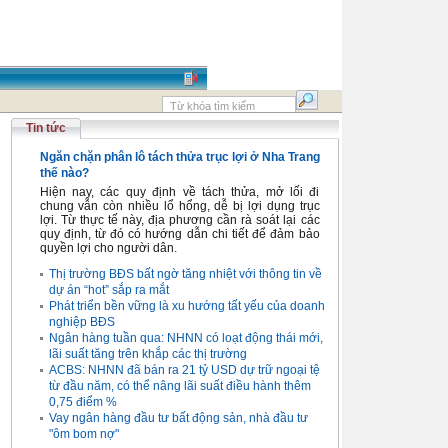
Tin tức
Ngăn chặn phân lô tách thửa trục lợi ở Nha Trang
thế nào?
Hiện nay, các quy định về tách thửa, mở lối đi
chung vẫn còn nhiều lổ hổng, dễ bị lợi dụng trục
lợi. Từ thực tế này, địa phương cần rà soát lại các
quy định, từ đó có hướng dẫn chi tiết để đảm bảo
quyền lợi cho người dân.
Thị trường BĐS bất ngờ tăng nhiệt với thông tin về
dự án “hot” sắp ra mắt
Phát triển bền vững là xu hướng tất yếu của doanh
nghiệp BĐS
Ngân hàng tuần qua: NHNN có loạt động thái mới,
lãi suất tăng trên khắp các thị trường
ACBS: NHNN đã bán ra 21 tỷ USD dự trữ ngoại tệ
từ đầu năm, có thể nâng lãi suất điều hành thêm
0,75 điểm %
Vay ngân hàng đầu tư bất động sản, nhà đầu tư
"ôm bom nợ"