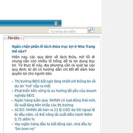
Tin tức
Ngăn chặn phân lô tách thửa trục lợi ở Nha Trang
thế nào?
Hiện nay, các quy định về tách thửa, mở lối đi
chung vẫn còn nhiều lổ hổng, dễ bị lợi dụng trục
lợi. Từ thực tế này, địa phương cần rà soát lại các
quy định, từ đó có hướng dẫn chi tiết để đảm bảo
quyền lợi cho người dân.
Thị trường BĐS bất ngờ tăng nhiệt với thông tin về
dự án “hot” sắp ra mắt
Phát triển bền vững là xu hướng tất yếu của doanh
nghiệp BĐS
Ngân hàng tuần qua: NHNN có loạt động thái mới,
lãi suất tăng trên khắp các thị trường
ACBS: NHNN đã bán ra 21 tỷ USD dự trữ ngoại tệ
từ đầu năm, có thể nâng lãi suất điều hành thêm
0,75 điểm %
Vay ngân hàng đầu tư bất động sản, nhà đầu tư
"ôm bom nợ"