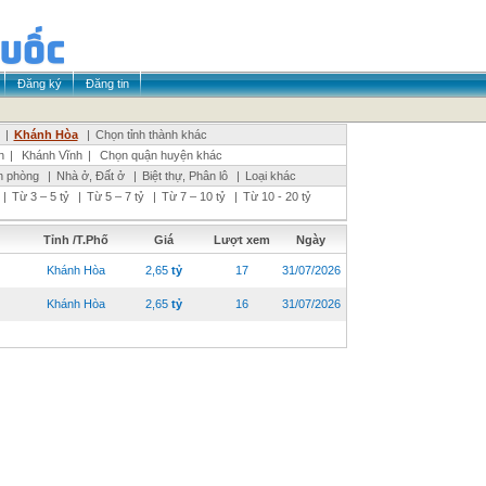
Đăng ký
Đăng tin
|
Khánh Hòa
|
Chọn tỉnh thành khác
n
|
Khánh Vĩnh
|
Chọn quận huyện khác
n phòng
|
Nhà ở, Đất ở
|
Biệt thự, Phân lô
|
Loại khác
|
Từ 3 – 5 tỷ
|
Từ 5 – 7 tỷ
|
Từ 7 – 10 tỷ
|
Từ 10 - 20 tỷ
Tỉnh /T.Phố
Giá
Lượt xem
Ngày
Khánh Hòa
2,65
tỷ
17
31/07/2026
Khánh Hòa
2,65
tỷ
16
31/07/2026