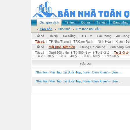
Sàn giao dịch
Tin tức
Dự án
Tư vấn
Đăng nhập
Cần bán
Cho thuê
Tìm theo nhu cầu
Tất cả
|
Hà Nội
|
Đà Nẵng
|
TP HCM
|
Hải Phòng
|
An Giang
Tất cả
|
TP.Nha Trang
|
TP.Cam Ranh
|
Ninh Hòa
|
Khánh Sơ
Tất cả
|
Mặt phố, Mặt tiền
|
Chung cư ,căn hộ
|
Cửa hàng, Vă
Tất cả
|
Dưới 500 triệu
|
Từ 500 -1 tỷ
|
Từ 1 -2 tỷ
|
Từ 2 -3 tỷ
|
Từ 20 - 30 tỷ
|
Từ 30 - 40 tỷ
|
Từ 40 - 60 tỷ
|
Trên 60 tỷ
Tiêu đề
Nhà thôn Phú Hậu, xã Suối Hiệp, huyện Diên Khánh • Diện ...
Nhà thôn Phú Hậu, xã Suối Hiệp, huyện Diên Khánh • Diện ...