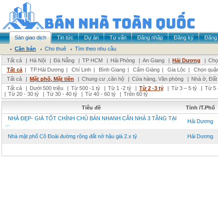
Sàn giao dịch
Tin tức
Dự án
Tư vấn
Đăng nhập
Đăng ký
Đăng 
Cần bán
Cho thuê
Tìm theo nhu cầu
Tất cả
|
Hà Nội
|
Đà Nẵng
|
TP HCM
|
Hải Phòng
|
An Giang
|
Hải Dương
|
Chọ
Tất cả
|
TP.Hải Dương
|
Chí Linh
|
Bình Giang
|
Cẩm Giàng
|
Gia Lộc
|
Chọn quậ
Tất cả
|
Mặt phố, Mặt tiền
|
Chung cư ,căn hộ
|
Cửa hàng, Văn phòng
|
Nhà ở, Đất
Tất cả
|
Dưới 500 triệu
|
Từ 500 -1 tỷ
|
Từ 1 -2 tỷ
|
Từ 2 -3 tỷ
|
Từ 3 – 5 tỷ
|
Từ 5 
|
Từ 20 - 30 tỷ
|
Từ 30 - 40 tỷ
|
Từ 40 - 60 tỷ
|
Trên 60 tỷ
Tiêu đề
Tỉnh /T.Phố
NHÀ ĐẸP- GIÁ TỐT CHÍNH CHỦ BÁN NHANH CĂN NHÀ 3 TẦNG TẠI
Hải Dương
...
Nhà mặt phố Cô Đoài đường rộng đất nở hậu giá 2.x tỷ
Hải Dương