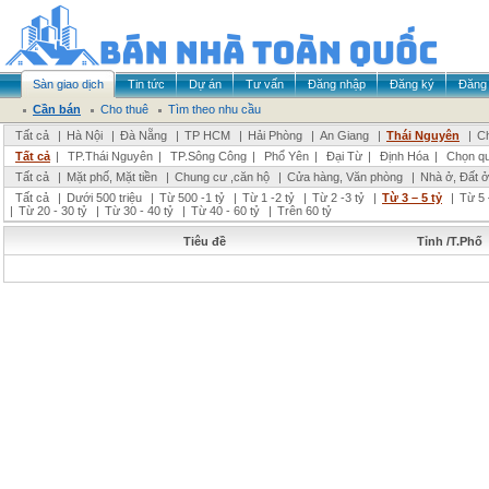
Sàn giao dịch
Tin tức
Dự án
Tư vấn
Đăng nhập
Đăng ký
Đăng 
Cần bán
Cho thuê
Tìm theo nhu cầu
Tất cả
|
Hà Nội
|
Đà Nẵng
|
TP HCM
|
Hải Phòng
|
An Giang
|
Thái Nguyên
|
Ch
Tất cả
|
TP.Thái Nguyên
|
TP.Sông Công
|
Phổ Yên
|
Đại Từ
|
Định Hóa
|
Chọn q
Tất cả
|
Mặt phố, Mặt tiền
|
Chung cư ,căn hộ
|
Cửa hàng, Văn phòng
|
Nhà ở, Đất ở
Tất cả
|
Dưới 500 triệu
|
Từ 500 -1 tỷ
|
Từ 1 -2 tỷ
|
Từ 2 -3 tỷ
|
Từ 3 – 5 tỷ
|
Từ 5 
|
Từ 20 - 30 tỷ
|
Từ 30 - 40 tỷ
|
Từ 40 - 60 tỷ
|
Trên 60 tỷ
Tiêu đề
Tỉnh /T.Phố