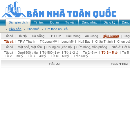
Sàn giao dịch
Tin tức
Dự án
Tư vấn
Đăng nhập
Đăng ký
Đăng 
Cần bán
Cho thuê
Tìm theo nhu cầu
Tất cả
|
Hà Nội
|
Đà Nẵng
|
TP HCM
|
Hải Phòng
|
An Giang
|
Hậu Giang
|
Chọn
Tất cả
|
TP.Vị Thanh
|
TX.Long Mỹ
|
Long Mỹ
|
Ngã Bảy
|
Châu Thành
|
Chọn qu
Tất cả
|
Mặt phố, Mặt tiền
|
Chung cư ,căn hộ
|
Cửa hàng, Văn phòng
|
Nhà ở, Đất ở
Tất cả
|
Dưới 500 triệu
|
Từ 500 -1 tỷ
|
Từ 1 -2 tỷ
|
Từ 2 -3 tỷ
|
Từ 3 – 5 tỷ
|
Từ 5 
|
Từ 20 - 30 tỷ
|
Từ 30 - 40 tỷ
|
Từ 40 - 60 tỷ
|
Trên 60 tỷ
Tiêu đề
Tỉnh /T.Phố