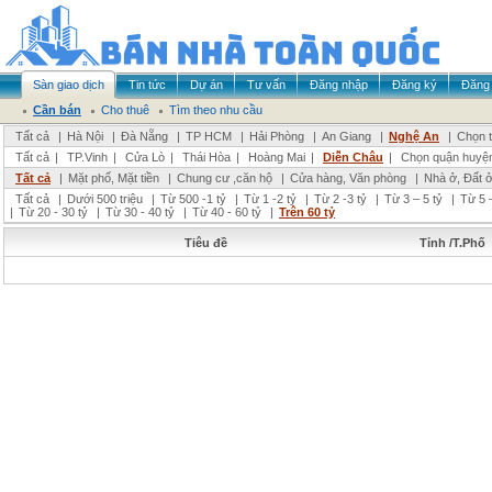
Sàn giao dịch
Tin tức
Dự án
Tư vấn
Đăng nhập
Đăng ký
Đăng 
Cần bán
Cho thuê
Tìm theo nhu cầu
Tất cả
|
Hà Nội
|
Đà Nẵng
|
TP HCM
|
Hải Phòng
|
An Giang
|
Nghệ An
|
Chọn t
Tất cả
|
TP.Vinh
|
Cửa Lò
|
Thái Hòa
|
Hoàng Mai
|
Diễn Châu
|
Chọn quận huyệ
Tất cả
|
Mặt phố, Mặt tiền
|
Chung cư ,căn hộ
|
Cửa hàng, Văn phòng
|
Nhà ở, Đất 
Tất cả
|
Dưới 500 triệu
|
Từ 500 -1 tỷ
|
Từ 1 -2 tỷ
|
Từ 2 -3 tỷ
|
Từ 3 – 5 tỷ
|
Từ 5 –
|
Từ 20 - 30 tỷ
|
Từ 30 - 40 tỷ
|
Từ 40 - 60 tỷ
|
Trên 60 tỷ
Tiêu đề
Tỉnh /T.Phố