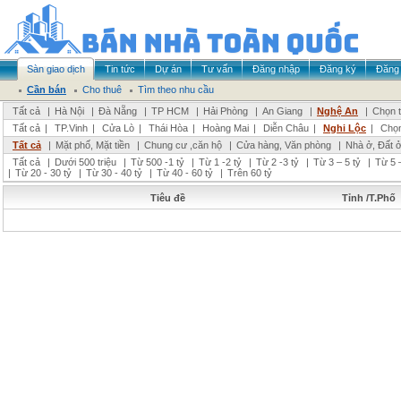
Sàn giao dịch
Tin tức
Dự án
Tư vấn
Đăng nhập
Đăng ký
Đăng 
Cần bán
Cho thuê
Tìm theo nhu cầu
Tất cả
|
Hà Nội
|
Đà Nẵng
|
TP HCM
|
Hải Phòng
|
An Giang
|
Nghệ An
|
Chọn t
Tất cả
|
TP.Vinh
|
Cửa Lò
|
Thái Hòa
|
Hoàng Mai
|
Diễn Châu
|
Nghi Lộc
|
Chọn
Tất cả
|
Mặt phố, Mặt tiền
|
Chung cư ,căn hộ
|
Cửa hàng, Văn phòng
|
Nhà ở, Đất 
Tất cả
|
Dưới 500 triệu
|
Từ 500 -1 tỷ
|
Từ 1 -2 tỷ
|
Từ 2 -3 tỷ
|
Từ 3 – 5 tỷ
|
Từ 5 –
|
Từ 20 - 30 tỷ
|
Từ 30 - 40 tỷ
|
Từ 40 - 60 tỷ
|
Trên 60 tỷ
Tiêu đề
Tỉnh /T.Phố