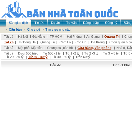
Sàn giao dịch
Tin tức
Dự án
Tư vấn
Đăng nhập
Đăng ký
Đăng 
Cần bán
Cho thuê
Tìm theo nhu cầu
Tất cả
|
Hà Nội
|
Đà Nẵng
|
TP HCM
|
Hải Phòng
|
An Giang
|
Quảng Trị
|
Chọn 
Tất cả
|
TP.Đông Hà
|
Quảng Trị
|
Cam Lộ
|
Cồn Cỏ
|
Đa Krông
|
Chọn quận huy
Tất cả
|
Mặt phố, Mặt tiền
|
Chung cư ,căn hộ
|
Cửa hàng, Văn phòng
|
Nhà ở, Đất
Tất cả
|
Dưới 500 triệu
|
Từ 500 -1 tỷ
|
Từ 1 -2 tỷ
|
Từ 2 -3 tỷ
|
Từ 3 – 5 tỷ
|
Từ 5 –
|
Từ 20 - 30 tỷ
|
Từ 30 - 40 tỷ
|
Từ 40 - 60 tỷ
|
Trên 60 tỷ
Tiêu đề
Tỉnh /T.Phố