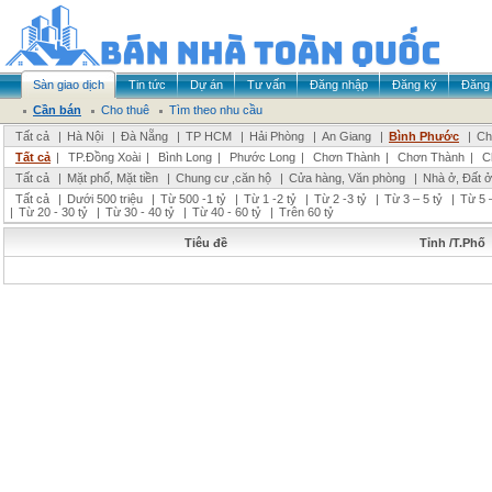
Sàn giao dịch
Tin tức
Dự án
Tư vấn
Đăng nhập
Đăng ký
Đăng 
Cần bán
Cho thuê
Tìm theo nhu cầu
Tất cả
|
Hà Nội
|
Đà Nẵng
|
TP HCM
|
Hải Phòng
|
An Giang
|
Bình Phước
|
Ch
Tất cả
|
TP.Đồng Xoài
|
Bình Long
|
Phước Long
|
Chơn Thành
|
Chơn Thành
|
C
Tất cả
|
Mặt phố, Mặt tiền
|
Chung cư ,căn hộ
|
Cửa hàng, Văn phòng
|
Nhà ở, Đất ở
Tất cả
|
Dưới 500 triệu
|
Từ 500 -1 tỷ
|
Từ 1 -2 tỷ
|
Từ 2 -3 tỷ
|
Từ 3 – 5 tỷ
|
Từ 5 –
|
Từ 20 - 30 tỷ
|
Từ 30 - 40 tỷ
|
Từ 40 - 60 tỷ
|
Trên 60 tỷ
Tiêu đề
Tỉnh /T.Phố