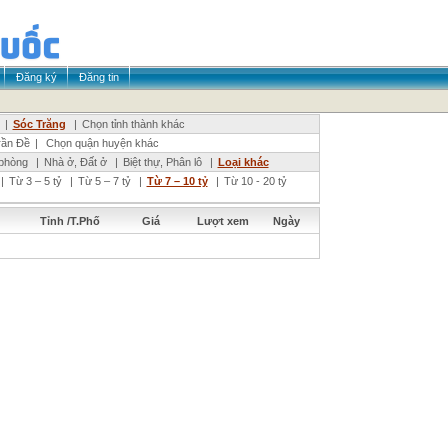
Đăng ký
Đăng tin
|
Sóc Trăng
|
Chọn tỉnh thành khác
rần Đề
|
Chọn quận huyện khác
phòng
|
Nhà ở, Đất ở
|
Biệt thự, Phân lô
|
Loại khác
|
Từ 3 – 5 tỷ
|
Từ 5 – 7 tỷ
|
Từ 7 – 10 tỷ
|
Từ 10 - 20 tỷ
Tỉnh /T.Phố
Giá
Lượt xem
Ngày