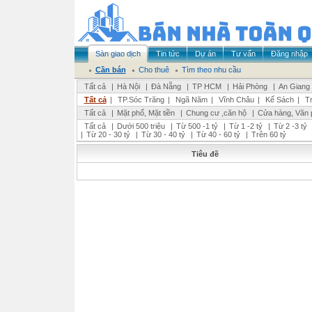
Sàn giao dịch
Tin tức
Dự án
Tư vấn
Đăng nhập
Cần bán
Cho thuê
Tìm theo nhu cầu
Tất cả
|
Hà Nội
|
Đà Nẵng
|
TP HCM
|
Hải Phòng
|
An Giang
Tất cả
|
TP.Sóc Trăng
|
Ngã Năm
|
Vĩnh Châu
|
Kế Sách
|
T
Tất cả
|
Mặt phố, Mặt tiền
|
Chung cư ,căn hộ
|
Cửa hàng, Văn 
Tất cả
|
Dưới 500 triệu
|
Từ 500 -1 tỷ
|
Từ 1 -2 tỷ
|
Từ 2 -3 tỷ
|
Từ 20 - 30 tỷ
|
Từ 30 - 40 tỷ
|
Từ 40 - 60 tỷ
|
Trên 60 tỷ
Tiêu đề