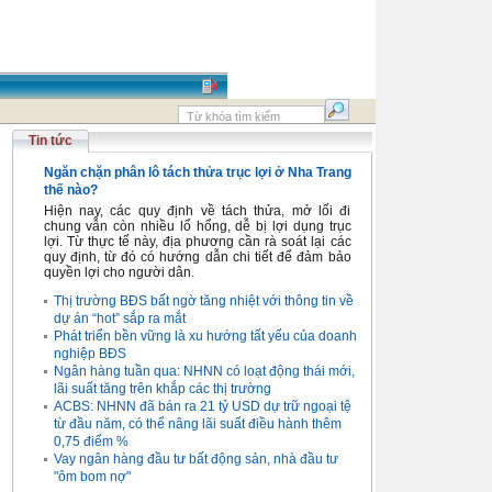
Tin tức
Ngăn chặn phân lô tách thửa trục lợi ở Nha Trang
thế nào?
Hiện nay, các quy định về tách thửa, mở lối đi
chung vẫn còn nhiều lổ hổng, dễ bị lợi dụng trục
lợi. Từ thực tế này, địa phương cần rà soát lại các
quy định, từ đó có hướng dẫn chi tiết để đảm bảo
quyền lợi cho người dân.
Thị trường BĐS bất ngờ tăng nhiệt với thông tin về
dự án “hot” sắp ra mắt
Phát triển bền vững là xu hướng tất yếu của doanh
nghiệp BĐS
Ngân hàng tuần qua: NHNN có loạt động thái mới,
lãi suất tăng trên khắp các thị trường
ACBS: NHNN đã bán ra 21 tỷ USD dự trữ ngoại tệ
từ đầu năm, có thể nâng lãi suất điều hành thêm
0,75 điểm %
Vay ngân hàng đầu tư bất động sản, nhà đầu tư
"ôm bom nợ"