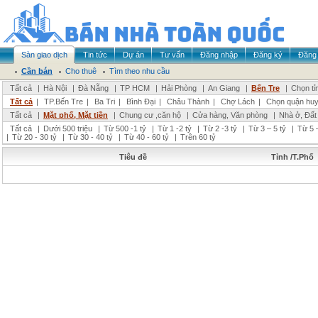
Sàn giao dịch
Tin tức
Dự án
Tư vấn
Đăng nhập
Đăng ký
Đăng 
Cần bán
Cho thuê
Tìm theo nhu cầu
Tất cả
|
Hà Nội
|
Đà Nẵng
|
TP HCM
|
Hải Phòng
|
An Giang
|
Bến Tre
|
Chọn tỉ
Tất cả
|
TP.Bến Tre
|
Ba Tri
|
Bình Đại
|
Châu Thành
|
Chợ Lách
|
Chọn quận hu
Tất cả
|
Mặt phố, Mặt tiền
|
Chung cư ,căn hộ
|
Cửa hàng, Văn phòng
|
Nhà ở, Đất
Tất cả
|
Dưới 500 triệu
|
Từ 500 -1 tỷ
|
Từ 1 -2 tỷ
|
Từ 2 -3 tỷ
|
Từ 3 – 5 tỷ
|
Từ 5 –
|
Từ 20 - 30 tỷ
|
Từ 30 - 40 tỷ
|
Từ 40 - 60 tỷ
|
Trên 60 tỷ
Tiêu đề
Tỉnh /T.Phố