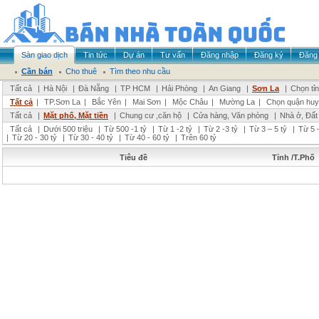
Sàn giao dịch
Tin tức
Dự án
Tư vấn
Đăng nhập
Đăng ký
Đăng 
Cần bán
Cho thuê
Tìm theo nhu cầu
Tất cả
|
Hà Nội
|
Đà Nẵng
|
TP HCM
|
Hải Phòng
|
An Giang
|
Sơn La
|
Chọn tỉ
Tất cả
|
TP.Sơn La
|
Bắc Yên
|
Mai Sơn
|
Mộc Châu
|
Mường La
|
Chọn quận huy
Tất cả
|
Mặt phố, Mặt tiền
|
Chung cư ,căn hộ
|
Cửa hàng, Văn phòng
|
Nhà ở, Đất
Tất cả
|
Dưới 500 triệu
|
Từ 500 -1 tỷ
|
Từ 1 -2 tỷ
|
Từ 2 -3 tỷ
|
Từ 3 – 5 tỷ
|
Từ 5 –
|
Từ 20 - 30 tỷ
|
Từ 30 - 40 tỷ
|
Từ 40 - 60 tỷ
|
Trên 60 tỷ
Tiêu đề
Tỉnh /T.Phố