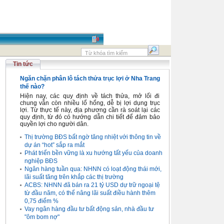
Tin tức
Ngăn chặn phân lô tách thửa trục lợi ở Nha Trang
thế nào?
Hiện nay, các quy định về tách thửa, mở lối đi
chung vẫn còn nhiều lổ hổng, dễ bị lợi dụng trục
lợi. Từ thực tế này, địa phương cần rà soát lại các
quy định, từ đó có hướng dẫn chi tiết để đảm bảo
quyền lợi cho người dân.
Thị trường BĐS bất ngờ tăng nhiệt với thông tin về
dự án “hot” sắp ra mắt
Phát triển bền vững là xu hướng tất yếu của doanh
nghiệp BĐS
Ngân hàng tuần qua: NHNN có loạt động thái mới,
lãi suất tăng trên khắp các thị trường
ACBS: NHNN đã bán ra 21 tỷ USD dự trữ ngoại tệ
từ đầu năm, có thể nâng lãi suất điều hành thêm
0,75 điểm %
Vay ngân hàng đầu tư bất động sản, nhà đầu tư
"ôm bom nợ"