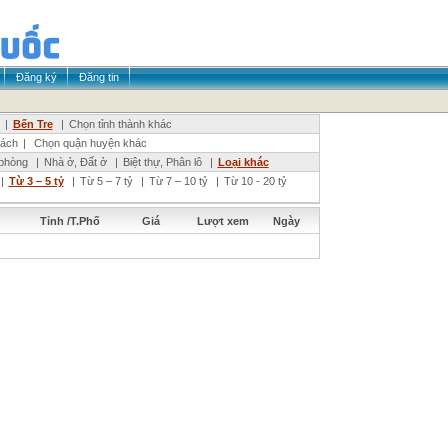
Đăng ký
Đăng tin
|
Bến Tre
|
Chọn tỉnh thành khác
ách
|
Chọn quận huyện khác
phòng
|
Nhà ở, Đất ở
|
Biệt thự, Phân lô
|
Loại khác
|
Từ 3 – 5 tỷ
|
Từ 5 – 7 tỷ
|
Từ 7 – 10 tỷ
|
Từ 10 - 20 tỷ
Tỉnh /T.Phố
Giá
Lượt xem
Ngày