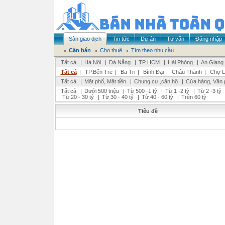
Sàn giao dịch
Tin tức
Dự án
Tư vấn
Đăng nhập
Cần bán
Cho thuê
Tìm theo nhu cầu
Tất cả
|
Hà Nội
|
Đà Nẵng
|
TP HCM
|
Hải Phòng
|
An Giang
Tất cả
|
TP.Bến Tre
|
Ba Tri
|
Bình Đại
|
Châu Thành
|
Chợ L
Tất cả
|
Mặt phố, Mặt tiền
|
Chung cư ,căn hộ
|
Cửa hàng, Văn 
Tất cả
|
Dưới 500 triệu
|
Từ 500 -1 tỷ
|
Từ 1 -2 tỷ
|
Từ 2 -3 tỷ
|
Từ 20 - 30 tỷ
|
Từ 30 - 40 tỷ
|
Từ 40 - 60 tỷ
|
Trên 60 tỷ
Tiêu đề