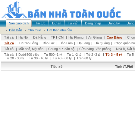
Sàn giao dịch
Tin tức
Dự án
Tư vấn
Đăng nhập
Đăng ký
Đăng 
Cần bán
Cho thuê
Tìm theo nhu cầu
Tất cả
|
Hà Nội
|
Đà Nẵng
|
TP HCM
|
Hải Phòng
|
An Giang
|
Cao Bằng
|
Chọn 
Tất cả
|
TP.Cao Bằng
|
Bảo Lạc
|
Bảo Lâm
|
Hạ Lang
|
Hà Quảng
|
Chọn quận hu
Tất cả
|
Mặt phố, Mặt tiền
|
Chung cư ,căn hộ
|
Cửa hàng, Văn phòng
|
Nhà ở, Đất ở
Tất cả
|
Dưới 500 triệu
|
Từ 500 -1 tỷ
|
Từ 1 -2 tỷ
|
Từ 2 -3 tỷ
|
Từ 3 – 5 tỷ
|
Từ 5 
|
Từ 20 - 30 tỷ
|
Từ 30 - 40 tỷ
|
Từ 40 - 60 tỷ
|
Trên 60 tỷ
Tiêu đề
Tỉnh /T.Phố