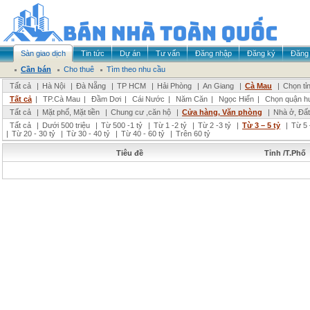
Sàn giao dịch
Tin tức
Dự án
Tư vấn
Đăng nhập
Đăng ký
Đăng 
Cần bán
Cho thuê
Tìm theo nhu cầu
Tất cả
|
Hà Nội
|
Đà Nẵng
|
TP HCM
|
Hải Phòng
|
An Giang
|
Cà Mau
|
Chọn tỉ
Tất cả
|
TP.Cà Mau
|
Đầm Dơi
|
Cái Nước
|
Năm Căn
|
Ngọc Hiển
|
Chọn quận h
Tất cả
|
Mặt phố, Mặt tiền
|
Chung cư ,căn hộ
|
Cửa hàng, Văn phòng
|
Nhà ở, Đất
Tất cả
|
Dưới 500 triệu
|
Từ 500 -1 tỷ
|
Từ 1 -2 tỷ
|
Từ 2 -3 tỷ
|
Từ 3 – 5 tỷ
|
Từ 5 
|
Từ 20 - 30 tỷ
|
Từ 30 - 40 tỷ
|
Từ 40 - 60 tỷ
|
Trên 60 tỷ
Tiêu đề
Tỉnh /T.Phố