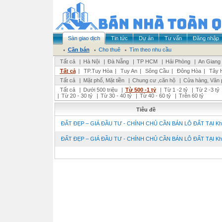
Sàn giao dịch
Tin tức
Dự án
Tư vấn
Đăng nhập
Cần bán
Cho thuê
Tìm theo nhu cầu
Tất cả
|
Hà Nội
|
Đà Nẵng
|
TP HCM
|
Hải Phòng
|
An Giang
Tất cả
|
TP.Tuy Hòa
|
Tuy An
|
Sông Cầu
|
Đông Hòa
|
Tây 
Tất cả
|
Mặt phố, Mặt tiền
|
Chung cư ,căn hộ
|
Cửa hàng, Văn 
Tất cả
|
Dưới 500 triệu
|
Từ 500 -1 tỷ
|
Từ 1 -2 tỷ
|
Từ 2 -3 tỷ
|
Từ 20 - 30 tỷ
|
Từ 30 - 40 tỷ
|
Từ 40 - 60 tỷ
|
Trên 60 tỷ
Tiêu đề
ĐẤT ĐẸP – GIÁ ĐẦU TƯ - CHÍNH CHỦ CẦN BÁN LÔ ĐẤT TẠI Khu
ĐẤT ĐẸP – GIÁ ĐẦU TƯ - CHÍNH CHỦ CẦN BÁN LÔ ĐẤT TẠI Khu