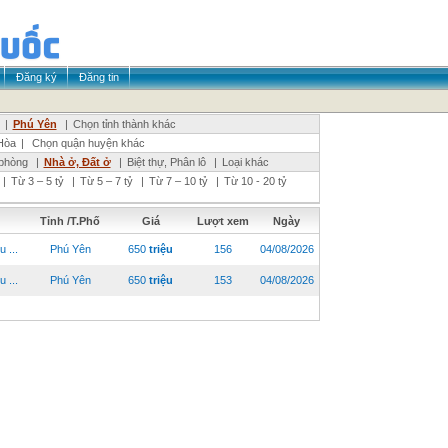
Đăng ký
Đăng tin
|
Phú Yên
|
Chọn tỉnh thành khác
Hòa
|
Chọn quận huyện khác
phòng
|
Nhà ở, Đất ở
|
Biệt thự, Phân lô
|
Loại khác
|
Từ 3 – 5 tỷ
|
Từ 5 – 7 tỷ
|
Từ 7 – 10 tỷ
|
Từ 10 - 20 tỷ
Tỉnh /T.Phố
Giá
Lượt xem
Ngày
 ...
Phú Yên
650
triệu
156
04/08/2026
 ...
Phú Yên
650
triệu
153
04/08/2026