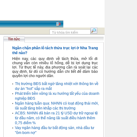
Tin tức
Ngăn chặn phân lô tách thửa trục lợi ở Nha Trang
thế nào?
Hiện nay, các quy định về tách thửa, mở lối đi
chung vẫn còn nhiều lổ hổng, dễ bị lợi dụng trục
lợi. Từ thực tế này, địa phương cần rà soát lại các
quy định, từ đó có hướng dẫn chi tiết để đảm bảo
quyền lợi cho người dân.
Thị trường BĐS bất ngờ tăng nhiệt với thông tin về
dự án “hot” sắp ra mắt
Phát triển bền vững là xu hướng tất yếu của doanh
nghiệp BĐS
Ngân hàng tuần qua: NHNN có loạt động thái mới,
lãi suất tăng trên khắp các thị trường
ACBS: NHNN đã bán ra 21 tỷ USD dự trữ ngoại tệ
từ đầu năm, có thể nâng lãi suất điều hành thêm
0,75 điểm %
Vay ngân hàng đầu tư bất động sản, nhà đầu tư
"ôm bom nợ"