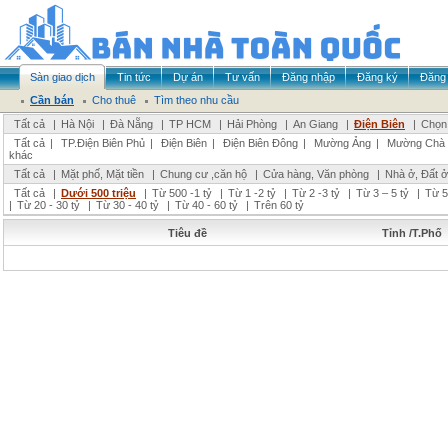
Sàn giao dịch
Tin tức
Dự án
Tư vấn
Đăng nhập
Đăng ký
Đăng 
Cần bán
Cho thuê
Tìm theo nhu cầu
Tất cả
|
Hà Nội
|
Đà Nẵng
|
TP HCM
|
Hải Phòng
|
An Giang
|
Điện Biên
|
Chọn 
Tất cả
|
TP.Điện Biên Phủ
|
Điện Biên
|
Điện Biên Đông
|
Mường Ảng
|
Mường Chà
khác
Tất cả
|
Mặt phố, Mặt tiền
|
Chung cư ,căn hộ
|
Cửa hàng, Văn phòng
|
Nhà ở, Đất ở
Tất cả
|
Dưới 500 triệu
|
Từ 500 -1 tỷ
|
Từ 1 -2 tỷ
|
Từ 2 -3 tỷ
|
Từ 3 – 5 tỷ
|
Từ 5
|
Từ 20 - 30 tỷ
|
Từ 30 - 40 tỷ
|
Từ 40 - 60 tỷ
|
Trên 60 tỷ
Tiêu đề
Tỉnh /T.Phố