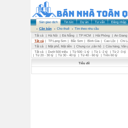
Sàn giao dịch
Tin tức
Dự án
Tư vấn
Đăng nhập
Cần bán
Cho thuê
Tìm theo nhu cầu
Tất cả
|
Hà Nội
|
Đà Nẵng
|
TP HCM
|
Hải Phòng
|
An Giang
Tất cả
|
TP.Lạng Sơn
|
Bắc Sơn
|
Bình Gia
|
Cao Lộc
|
Chi L
Tất cả
|
Mặt phố, Mặt tiền
|
Chung cư ,căn hộ
|
Cửa hàng, Văn 
Tất cả
|
Dưới 500 triệu
|
Từ 500 -1 tỷ
|
Từ 1 -2 tỷ
|
Từ 2 -3 tỷ
|
Từ 20 - 30 tỷ
|
Từ 30 - 40 tỷ
|
Từ 40 - 60 tỷ
|
Trên 60 tỷ
Tiêu đề