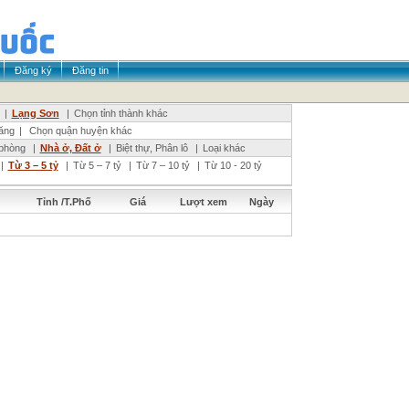
Đăng ký
Đăng tin
|
Lạng Sơn
|
Chọn tỉnh thành khác
ăng
|
Chọn quận huyện khác
phòng
|
Nhà ở, Đất ở
|
Biệt thự, Phân lô
|
Loại khác
|
Từ 3 – 5 tỷ
|
Từ 5 – 7 tỷ
|
Từ 7 – 10 tỷ
|
Từ 10 - 20 tỷ
Tỉnh /T.Phố
Giá
Lượt xem
Ngày