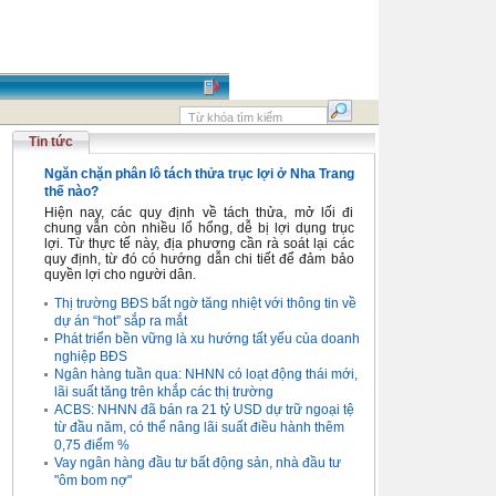
Tin tức
Ngăn chặn phân lô tách thửa trục lợi ở Nha Trang
thế nào?
Hiện nay, các quy định về tách thửa, mở lối đi
chung vẫn còn nhiều lổ hổng, dễ bị lợi dụng trục
lợi. Từ thực tế này, địa phương cần rà soát lại các
quy định, từ đó có hướng dẫn chi tiết để đảm bảo
quyền lợi cho người dân.
Thị trường BĐS bất ngờ tăng nhiệt với thông tin về
dự án “hot” sắp ra mắt
Phát triển bền vững là xu hướng tất yếu của doanh
nghiệp BĐS
Ngân hàng tuần qua: NHNN có loạt động thái mới,
lãi suất tăng trên khắp các thị trường
ACBS: NHNN đã bán ra 21 tỷ USD dự trữ ngoại tệ
từ đầu năm, có thể nâng lãi suất điều hành thêm
0,75 điểm %
Vay ngân hàng đầu tư bất động sản, nhà đầu tư
"ôm bom nợ"