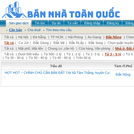
Sàn giao dịch
Tin tức
Dự án
Tư vấn
Đăng nhập
Đăng ký
Đăng 
Cần bán
Cho thuê
Tìm theo nhu cầu
Tất cả
|
Hà Nội
|
Đà Nẵng
|
TP HCM
|
Hải Phòng
|
An Giang
|
Đắk Nông
|
Chọn 
Tất cả
|
Cư Jút
|
Đắk Glong
|
Đắk Mil
|
Đắk RLấp
|
Đắk Song
|
Chọn quận huyện
Tất cả
|
Mặt phố, Mặt tiền
|
Chung cư ,căn hộ
|
Cửa hàng, Văn phòng
|
Nhà ở, Đất 
Tất cả
|
Dưới 500 triệu
|
Từ 500 -1 tỷ
|
Từ 1 -2 tỷ
|
Từ 2 -3 tỷ
|
Từ 3 – 5 tỷ
|
Từ 5 
|
Từ 20 - 30 tỷ
|
Từ 30 - 40 tỷ
|
Từ 40 - 60 tỷ
|
Trên 60 tỷ
Tiêu đề
Tỉnh /T.Phố
HOT HOT – CHÍNH CHỦ CẦN BÁN ĐẤT TẠI Xã Tâm Thắng, huyện Cư
Đắk Nông
...