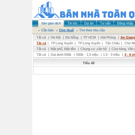
Sàn giao dịch
Tin tức
Dự án
Tư vấn
Đăng nhập
Cần bán
Cho thuê
Tìm theo nhu cầu
Tất cả
|
Hà Nội
|
Đà Nẵng
|
TP HCM
|
Hải Phòng
|
An Gian
Tất cả
|
TP.Long Xuyên
|
TP.Long Xuyên
|
Tân Châu
|
Chợ M
Tất cả
|
Mặt phố, Mặt tiền
|
Chung cư ,căn hộ
|
Cửa hàng, Văn 
Tất cả
|
Giá dưới 500k
|
500k - 1,5 triệu
|
1,5 - 3 triệu
|
3 - 6 t
Tiêu đề