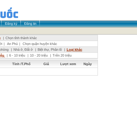
Đăng ký
Đăng tin
g
|
Chọn tỉnh thành khác
ới
|
An Phú
|
Chọn quận huyện khác
phòng
|
Nhà ở, Đất ở
|
Biệt thự, Phân lô
|
Loại khác
riệu
|
6 - 10 triệu
|
10 - 20 triệu
|
Trên 20 triệu
Tỉnh /T.Phố
Giá
Lượt xem
Ngày