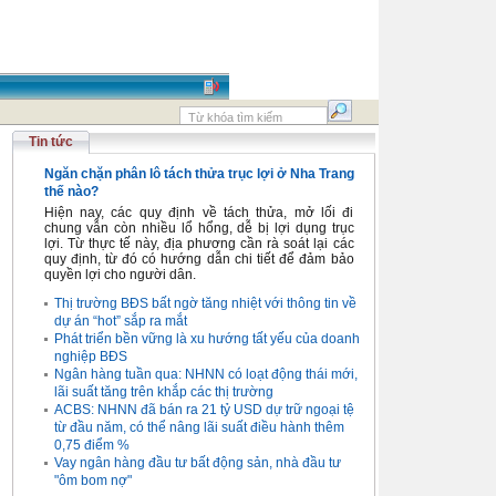
Tin tức
Ngăn chặn phân lô tách thửa trục lợi ở Nha Trang
thế nào?
Hiện nay, các quy định về tách thửa, mở lối đi
chung vẫn còn nhiều lổ hổng, dễ bị lợi dụng trục
lợi. Từ thực tế này, địa phương cần rà soát lại các
quy định, từ đó có hướng dẫn chi tiết để đảm bảo
quyền lợi cho người dân.
Thị trường BĐS bất ngờ tăng nhiệt với thông tin về
dự án “hot” sắp ra mắt
Phát triển bền vững là xu hướng tất yếu của doanh
nghiệp BĐS
Ngân hàng tuần qua: NHNN có loạt động thái mới,
lãi suất tăng trên khắp các thị trường
ACBS: NHNN đã bán ra 21 tỷ USD dự trữ ngoại tệ
từ đầu năm, có thể nâng lãi suất điều hành thêm
0,75 điểm %
Vay ngân hàng đầu tư bất động sản, nhà đầu tư
"ôm bom nợ"