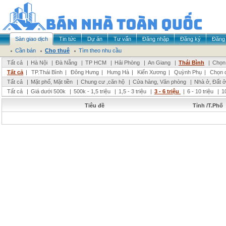
Sàn giao dịch
Tin tức
Dự án
Tư vấn
Đăng nhập
Đăng ký
Đăng 
Cần bán
Cho thuê
Tìm theo nhu cầu
Tất cả
|
Hà Nội
|
Đà Nẵng
|
TP HCM
|
Hải Phòng
|
An Giang
|
Thái Bình
|
Chọn 
Tất cả
|
TP.Thái Bình
|
Đông Hưng
|
Hưng Hà
|
Kiến Xương
|
Quỳnh Phụ
|
Chọn 
Tất cả
|
Mặt phố, Mặt tiền
|
Chung cư ,căn hộ
|
Cửa hàng, Văn phòng
|
Nhà ở, Đất ở
Tất cả
|
Giá dưới 500k
|
500k - 1,5 triệu
|
1,5 - 3 triệu
|
3 - 6 triệu
|
6 - 10 triệu
|
1
Tiêu đề
Tỉnh /T.Phố