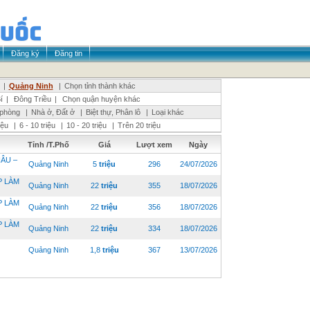
Đăng ký
Đăng tin
|
Quảng Ninh
|
Chọn tỉnh thành khác
í
|
Đông Triều
|
Chọn quận huyện khác
 phòng
|
Nhà ở, Đất ở
|
Biệt thự, Phân lô
|
Loại khác
riệu
|
6 - 10 triệu
|
10 - 20 triệu
|
Trên 20 triệu
Tỉnh /T.Phố
Giá
Lượt xem
Ngày
ÂU –
Quảng Ninh
5
triệu
296
24/07/2026
P LÀM
Quảng Ninh
22
triệu
355
18/07/2026
P LÀM
Quảng Ninh
22
triệu
356
18/07/2026
P LÀM
Quảng Ninh
22
triệu
334
18/07/2026
Quảng Ninh
1,8
triệu
367
13/07/2026