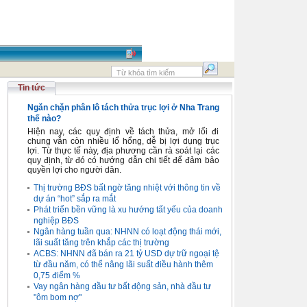
Tin tức
Ngăn chặn phân lô tách thửa trục lợi ở Nha Trang
thế nào?
Hiện nay, các quy định về tách thửa, mở lối đi
chung vẫn còn nhiều lổ hổng, dễ bị lợi dụng trục
lợi. Từ thực tế này, địa phương cần rà soát lại các
quy định, từ đó có hướng dẫn chi tiết để đảm bảo
quyền lợi cho người dân.
Thị trường BĐS bất ngờ tăng nhiệt với thông tin về
dự án “hot” sắp ra mắt
Phát triển bền vững là xu hướng tất yếu của doanh
nghiệp BĐS
Ngân hàng tuần qua: NHNN có loạt động thái mới,
lãi suất tăng trên khắp các thị trường
ACBS: NHNN đã bán ra 21 tỷ USD dự trữ ngoại tệ
từ đầu năm, có thể nâng lãi suất điều hành thêm
0,75 điểm %
Vay ngân hàng đầu tư bất động sản, nhà đầu tư
"ôm bom nợ"