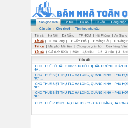
Sàn giao dịch
Tin tức
Dự án
Tư vấn
Đăng nhập
Cần bán
Cho thuê
Tìm theo nhu cầu
Tất cả
|
Hà Nội
|
Đà Nẵng
|
TP HCM
|
Hải Phòng
|
An Giang
Tất cả
|
TP.Hạ Long
|
TP.Cẩm Phả
|
TP.Móng Cái
|
TP.Uông B
Tất cả
|
Mặt phố, Mặt tiền
|
Chung cư ,căn hộ
|
Cửa hàng, Văn
Tất cả
|
Giá dưới 500k
|
500k - 1,5 triệu
|
1,5 - 3 triệu
|
3 - 6 t
Tiêu đề
CHO THUÊ LÔ ĐẤT 150m² KHU ĐÔ THỊ ĐẦU ĐƯỜNG TUẦN CH
HẠ ...
CHO THUÊ BIỆT THỰ FLC HẠ LONG, QUẢNG NINH – PHÙ HỢ
NƠI ...
CHO THUÊ BIỆT THỰ FLC HẠ LONG, QUẢNG NINH – PHÙ HỢ
NƠI ...
CHO THUÊ BIỆT THỰ FLC HẠ LONG, QUẢNG NINH – PHÙ HỢ
NƠI ...
CHO THUÊ PHÒNG TRỌ TẠI LIDECO - CAO THẮNG, HẠ LONG