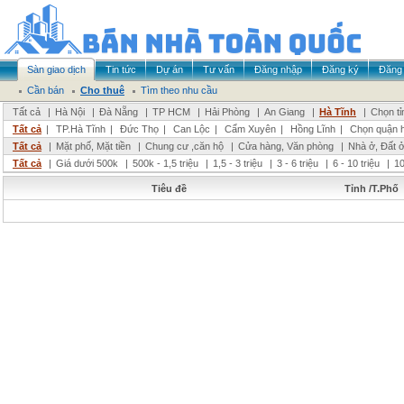
Sàn giao dịch
Tin tức
Dự án
Tư vấn
Đăng nhập
Đăng ký
Đăng 
Cần bán
Cho thuê
Tìm theo nhu cầu
Tất cả
|
Hà Nội
|
Đà Nẵng
|
TP HCM
|
Hải Phòng
|
An Giang
|
Hà Tĩnh
|
Chọn tỉ
Tất cả
|
TP.Hà Tĩnh
|
Đức Thọ
|
Can Lộc
|
Cẩm Xuyên
|
Hồng Lĩnh
|
Chọn quận 
Tất cả
|
Mặt phố, Mặt tiền
|
Chung cư ,căn hộ
|
Cửa hàng, Văn phòng
|
Nhà ở, Đất 
Tất cả
|
Giá dưới 500k
|
500k - 1,5 triệu
|
1,5 - 3 triệu
|
3 - 6 triệu
|
6 - 10 triệu
|
10
Tiêu đề
Tỉnh /T.Phố