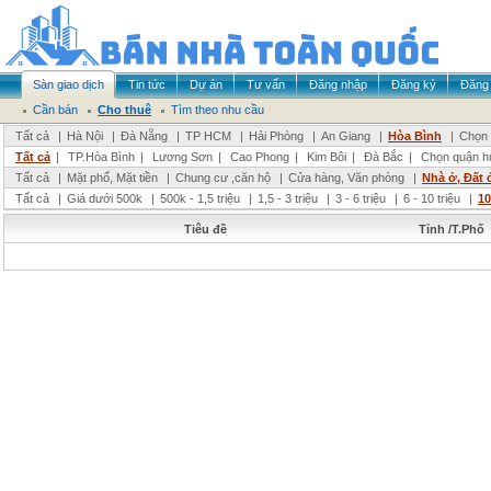
Sàn giao dịch
Tin tức
Dự án
Tư vấn
Đăng nhập
Đăng ký
Đăng 
Cần bán
Cho thuê
Tìm theo nhu cầu
Tất cả
|
Hà Nội
|
Đà Nẵng
|
TP HCM
|
Hải Phòng
|
An Giang
|
Hòa Bình
|
Chọn 
Tất cả
|
TP.Hòa Bình
|
Lương Sơn
|
Cao Phong
|
Kim Bôi
|
Đà Bắc
|
Chọn quận h
Tất cả
|
Mặt phố, Mặt tiền
|
Chung cư ,căn hộ
|
Cửa hàng, Văn phòng
|
Nhà ở, Đất 
Tất cả
|
Giá dưới 500k
|
500k - 1,5 triệu
|
1,5 - 3 triệu
|
3 - 6 triệu
|
6 - 10 triệu
|
10
Tiêu đề
Tỉnh /T.Phố