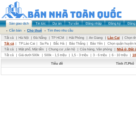
Sàn giao dịch
Tin tức
Dự án
Tư vấn
Đăng nhập
Đăng ký
Đăng 
Cần bán
Cho thuê
Tìm theo nhu cầu
Tất cả
|
Hà Nội
|
Đà Nẵng
|
TP HCM
|
Hải Phòng
|
An Giang
|
Lào Cai
|
Chọn tỉ
Tất cả
|
TP.Lào Cai
|
Sa Pa
|
Bắc Hà
|
Bảo Thắng
|
Bảo Yên
|
Chọn quận huyện 
Tất cả
|
Mặt phố, Mặt tiền
|
Chung cư ,căn hộ
|
Cửa hàng, Văn phòng
|
Nhà ở, Đất 
Tất cả
|
Giá dưới 500k
|
500k - 1,5 triệu
|
1,5 - 3 triệu
|
3 - 6 triệu
|
6 - 10 triệu
|
10
Tiêu đề
Tỉnh /T.Phố