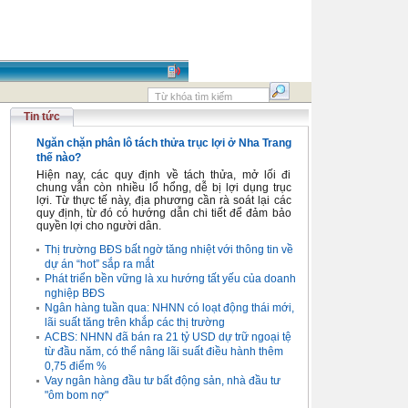
Tin tức
Ngăn chặn phân lô tách thửa trục lợi ở Nha Trang
thế nào?
Hiện nay, các quy định về tách thửa, mở lối đi
chung vẫn còn nhiều lổ hổng, dễ bị lợi dụng trục
lợi. Từ thực tế này, địa phương cần rà soát lại các
quy định, từ đó có hướng dẫn chi tiết để đảm bảo
quyền lợi cho người dân.
Thị trường BĐS bất ngờ tăng nhiệt với thông tin về
dự án “hot” sắp ra mắt
Phát triển bền vững là xu hướng tất yếu của doanh
nghiệp BĐS
Ngân hàng tuần qua: NHNN có loạt động thái mới,
lãi suất tăng trên khắp các thị trường
ACBS: NHNN đã bán ra 21 tỷ USD dự trữ ngoại tệ
từ đầu năm, có thể nâng lãi suất điều hành thêm
0,75 điểm %
Vay ngân hàng đầu tư bất động sản, nhà đầu tư
"ôm bom nợ"