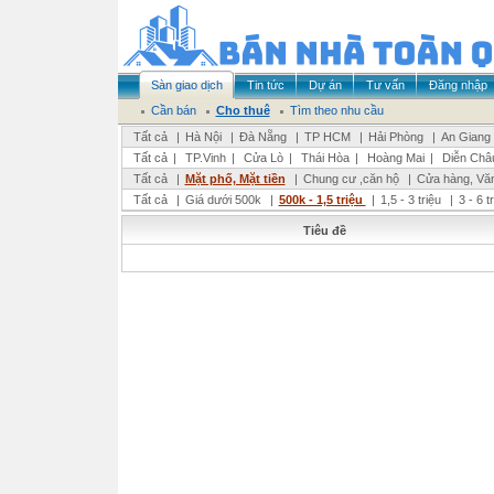
Sàn giao dịch
Tin tức
Dự án
Tư vấn
Đăng nhập
Cần bán
Cho thuê
Tìm theo nhu cầu
Tất cả
|
Hà Nội
|
Đà Nẵng
|
TP HCM
|
Hải Phòng
|
An Giang
Tất cả
|
TP.Vinh
|
Cửa Lò
|
Thái Hòa
|
Hoàng Mai
|
Diễn Châ
Tất cả
|
Mặt phố, Mặt tiền
|
Chung cư ,căn hộ
|
Cửa hàng, Vă
Tất cả
|
Giá dưới 500k
|
500k - 1,5 triệu
|
1,5 - 3 triệu
|
3 - 6 t
Tiêu đề