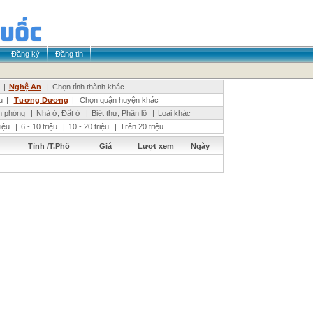
Đăng ký
Đăng tin
|
Nghệ An
|
Chọn tỉnh thành khác
u
|
Tương Dương
|
Chọn quận huyện khác
n phòng
|
Nhà ở, Đất ở
|
Biệt thự, Phân lô
|
Loại khác
riệu
|
6 - 10 triệu
|
10 - 20 triệu
|
Trên 20 triệu
Tỉnh /T.Phố
Giá
Lượt xem
Ngày