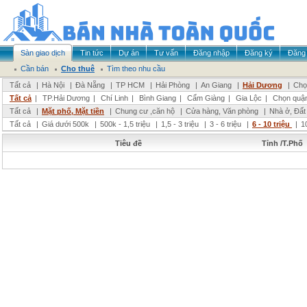
Sàn giao dịch
Tin tức
Dự án
Tư vấn
Đăng nhập
Đăng ký
Đăng 
Cần bán
Cho thuê
Tìm theo nhu cầu
Tất cả
|
Hà Nội
|
Đà Nẵng
|
TP HCM
|
Hải Phòng
|
An Giang
|
Hải Dương
|
Chọ
Tất cả
|
TP.Hải Dương
|
Chí Linh
|
Bình Giang
|
Cẩm Giàng
|
Gia Lộc
|
Chọn quậ
Tất cả
|
Mặt phố, Mặt tiền
|
Chung cư ,căn hộ
|
Cửa hàng, Văn phòng
|
Nhà ở, Đất
Tất cả
|
Giá dưới 500k
|
500k - 1,5 triệu
|
1,5 - 3 triệu
|
3 - 6 triệu
|
6 - 10 triệu
|
1
Tiêu đề
Tỉnh /T.Phố