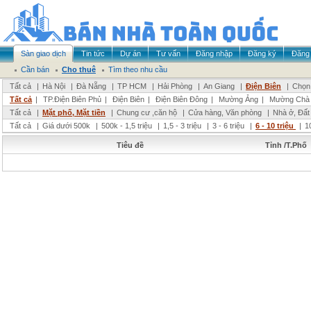
Sàn giao dịch
Tin tức
Dự án
Tư vấn
Đăng nhập
Đăng ký
Đăng 
Cần bán
Cho thuê
Tìm theo nhu cầu
Tất cả
|
Hà Nội
|
Đà Nẵng
|
TP HCM
|
Hải Phòng
|
An Giang
|
Điện Biên
|
Chọn 
Tất cả
|
TP.Điện Biên Phủ
|
Điện Biên
|
Điện Biên Đông
|
Mường Ảng
|
Mường Chà
Tất cả
|
Mặt phố, Mặt tiền
|
Chung cư ,căn hộ
|
Cửa hàng, Văn phòng
|
Nhà ở, Đất
Tất cả
|
Giá dưới 500k
|
500k - 1,5 triệu
|
1,5 - 3 triệu
|
3 - 6 triệu
|
6 - 10 triệu
|
1
Tiêu đề
Tỉnh /T.Phố