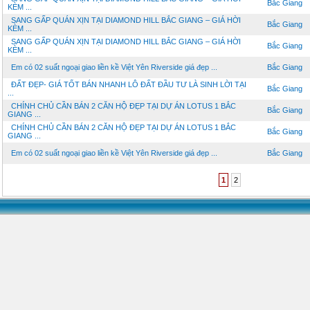
Bắc Giang
KÈM ...
SANG GẤP QUÁN XỊN TẠI DIAMOND HILL BẮC GIANG – GIÁ HỜI
Bắc Giang
KÈM ...
SANG GẤP QUÁN XỊN TẠI DIAMOND HILL BẮC GIANG – GIÁ HỜI
Bắc Giang
KÈM ...
Em có 02 suất ngoại giao liền kề Việt Yên Riverside giá đẹp ...
Bắc Giang
ĐẤT ĐẸP- GIÁ TỐT BÁN NHANH LÔ ĐẤT ĐẦU TƯ LÀ SINH LỜI TẠI
Bắc Giang
...
CHÍNH CHỦ CẦN BÁN 2 CĂN HỘ ĐẸP TẠI DỰ ÁN LOTUS 1 BẮC
Bắc Giang
GIANG ...
CHÍNH CHỦ CẦN BÁN 2 CĂN HỘ ĐẸP TẠI DỰ ÁN LOTUS 1 BẮC
Bắc Giang
GIANG ...
Em có 02 suất ngoại giao liền kề Việt Yên Riverside giá đẹp ...
Bắc Giang
1
2