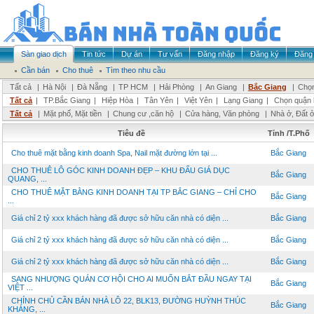
Sàn giao dịch
Tin tức
Dự án
Tư vấn
Đăng nhập
Đăng ký
Đăng 
Cần bán
Cho thuê
Tìm theo nhu cầu
Tất cả
|
Hà Nội
|
Đà Nẵng
|
TP HCM
|
Hải Phòng
|
An Giang
|
Bắc Giang
|
Chọn
Tất cả
|
TP.Bắc Giang
|
Hiệp Hòa
|
Tân Yên
|
Việt Yên
|
Lạng Giang
|
Chọn quận 
Tất cả
|
Mặt phố, Mặt tiền
|
Chung cư ,căn hộ
|
Cửa hàng, Văn phòng
|
Nhà ở, Đất 
Tiêu đề
Tỉnh /T.Phố
Cho thuê mặt bằng kinh doanh Spa, Nail mặt đường lớn tại ...
Bắc Giang
CHO THUÊ LÔ GÓC KINH DOANH ĐẸP – KHU ĐẤU GIÁ DỤC
Bắc Giang
QUANG, ...
CHO THUÊ MẶT BẰNG KINH DOANH TẠI TP BẮC GIANG – CHỈ CHO
Bắc Giang
...
Giá chỉ 2 tỷ xxx khách hàng đã được sở hữu căn nhà có diện ...
Bắc Giang
Giá chỉ 2 tỷ xxx khách hàng đã được sở hữu căn nhà có diện ...
Bắc Giang
Giá chỉ 2 tỷ xxx khách hàng đã được sở hữu căn nhà có diện ...
Bắc Giang
SANG NHƯỢNG QUÁN CƠ HỘI CHO AI MUỐN BẮT ĐẦU NGAY TẠI
Bắc Giang
VIỆT ...
CHÍNH CHỦ CẦN BÁN NHÀ LÔ 22, BLK13, ĐƯỜNG HUỲNH THÚC
Bắc Giang
KHÁNG, ...