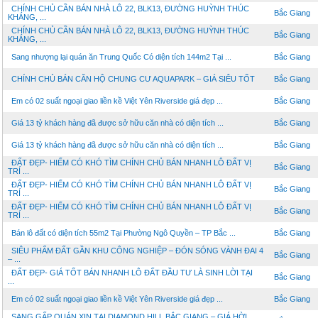
CHÍNH CHỦ CẦN BÁN NHÀ LÔ 22, BLK13, ĐƯỜNG HUỲNH THÚC
Bắc Giang
KHÁNG, ...
CHÍNH CHỦ CẦN BÁN NHÀ LÔ 22, BLK13, ĐƯỜNG HUỲNH THÚC
Bắc Giang
KHÁNG, ...
Sang nhượng lại quán ăn Trung Quốc Có diện tích 144m2 Tại ...
Bắc Giang
CHÍNH CHỦ BÁN CĂN HỘ CHUNG CƯ AQUAPARK – GIÁ SIÊU TỐT
Bắc Giang
Em có 02 suất ngoại giao liền kề Việt Yên Riverside giá đẹp ...
Bắc Giang
Giá 13 tỷ khách hàng đã được sở hữu căn nhà có diện tích ...
Bắc Giang
Giá 13 tỷ khách hàng đã được sở hữu căn nhà có diện tích ...
Bắc Giang
ĐẤT ĐẸP- HIẾM CÓ KHÓ TÌM CHÍNH CHỦ BÁN NHANH LÔ ĐẤT VỊ
Bắc Giang
TRÍ ...
ĐẤT ĐẸP- HIẾM CÓ KHÓ TÌM CHÍNH CHỦ BÁN NHANH LÔ ĐẤT VỊ
Bắc Giang
TRÍ ...
ĐẤT ĐẸP- HIẾM CÓ KHÓ TÌM CHÍNH CHỦ BÁN NHANH LÔ ĐẤT VỊ
Bắc Giang
TRÍ ...
Bán lô đất có diện tích 55m2 Tại Phường Ngô Quyền – TP Bắc ...
Bắc Giang
SIÊU PHẨM ĐẤT GẦN KHU CÔNG NGHIỆP – ĐÓN SÓNG VÀNH ĐAI 4
Bắc Giang
– ...
ĐẤT ĐẸP- GIÁ TỐT BÁN NHANH LÔ ĐẤT ĐẦU TƯ LÀ SINH LỜI TẠI
Bắc Giang
...
Em có 02 suất ngoại giao liền kề Việt Yên Riverside giá đẹp ...
Bắc Giang
SANG GẤP QUÁN XỊN TẠI DIAMOND HILL BẮC GIANG – GIÁ HỜI